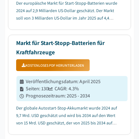
Der europäische Markt für Start-Stopp-Batterien wurde
2024 auf 2,9 Milliarden US-Dollar geschätzt. Der Markt
soll von 3 Milliarden US-Dollar im Jahr 2025 auf 4,4
Milliarden US-Dollar bis 2034 wachsen, mit einer
durchschnittlichen jährlichen Wachstumsrate (CAGR)
von 4,1 %....
Markt für Start-Stopp-Batterien für
Kraftfahrzeuge
KOSTENLOSES PDF HERUNTERLADEN
Veröffentlichungsdatum
:
April 2025
Seiten
:
130
CAGR:
4.3
%
Prognosezeitraum
:
2025 - 2034
Der globale Autostart-Stop-Akkumarkt wurde 2024 auf
9,7 Mrd. USD geschätzt und wird bis 2034 auf den Wert
von 15 Mrd. USD geschätzt, der von 2025 bis 2034 auf
einem CAGR von 4,3% wächst....