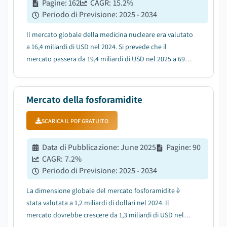
Pagine
:
162
CAGR:
15.2
%
Periodo di Previsione
:
2025 - 2034
Il mercato globale della medicina nucleare era valutato
a 16,4 miliardi di USD nel 2024. Si prevede che il
mercato passera da 19,4 miliardi di USD nel 2025 a 69,5
miliardi di USD nel 2034, con un CAGR del 15,2%
durante il periodo di previsione, secondo l'ultimo
rapporto pubblicato da Global Market I...
Mercato della fosforamidite
SCARICA IL PDF GRATUITO
Data di Pubblicazione
:
June 2025
Pagine
:
90
CAGR:
7.2
%
Periodo di Previsione
:
2025 - 2034
La dimensione globale del mercato fosforamidite è
stata valutata a 1,2 miliardi di dollari nel 2024. Il
mercato dovrebbe crescere da 1,3 miliardi di USD nel