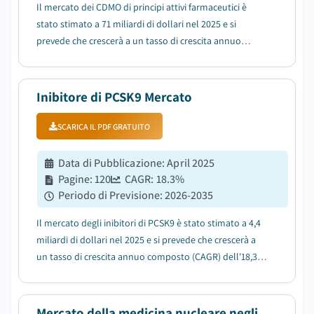
Il mercato dei CDMO di principi attivi farmaceutici è
stato stimato a 71 miliardi di dollari nel 2025 e si
prevede che crescerà a un tasso di crescita annuo
composto (CAGR) del 7,2% tra il 2026 e il 2035, trainato
dall'aumento delle attività di R&S nell'industria
farmaceutica....
Inibitore di PCSK9 Mercato
SCARICA IL PDF GRATUITO
Data di Pubblicazione
:
April 2025
Pagine
:
120
CAGR:
18.3
%
Periodo di Previsione
:
2026-2035
Il mercato degli inibitori di PCSK9 è stato stimato a 4,4
miliardi di dollari nel 2025 e si prevede che crescerà a
un tasso di crescita annuo composto (CAGR) dell'18,3%
tra il 2026 e il 2035, a causa dell'aumento della
prevalenza delle malattie cardiovascolari (CVD)....
Mercato della medicina nucleare negli