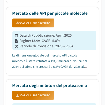
2025 a 2,4 miliardi di USD nel 2034, a un CAGR del 7,2%
durante il periodo di previsione....
Mercato delle API per piccole molecole
SCARICA IL PDF GRATUITO
Data di Pubblicazione
:
April 2025
Pagine
:
132
CAGR:
5.8
%
Periodo di Previsione
:
2025 – 2034
La dimensione globale del mercato API piccola
molecola è stata valutata a 194,7 miliardi di dollari nel
2024 e si stima che crescerà a 5,8% CAGR dal 2025 al
2034....
Mercato degli inibitori del proteasoma
SCARICA IL PDF GRATUITO