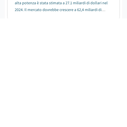
alta potenza è stata stimata a 27.1 miliardi di dollari nel
2024. Il mercato dovrebbe crescere a 62,4 miliardi di
USD entro il 2034 ad un CAGR dell 8,8%....
Mercato dei cannabinoidi minori negli
Stati Uniti
SCARICA IL PDF GRATUITO
Data di Pubblicazione
:
June 2024
Pagine
:
310
CAGR:
14.8
%
Periodo di Previsione
:
2024 - 2032
Cannabinoidi minori degli Stati Uniti Il mercato è stato
valutato a 278,2 milioni di USD nel 2023 e si prevede di
crescere a un CAGR del 14,8% tra il 2024 e il 2032....