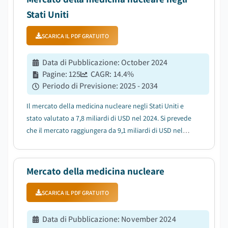
Stati Uniti
SCARICA IL PDF GRATUITO
Data di Pubblicazione
:
October 2024
Pagine
:
125
CAGR:
14.4
%
Periodo di Previsione
:
2025 - 2034
Il mercato della medicina nucleare negli Stati Uniti e
stato valutato a 7,8 miliardi di USD nel 2024. Si prevede
che il mercato raggiungera da 9,1 miliardi di USD nel
2025 a 30,7 miliardi di USD nel 2034, con un CAGR del
14,4% durante il periodo di previsione, secondo
l'ultimo rapporto pubblicato da...
Mercato della medicina nucleare
SCARICA IL PDF GRATUITO
Data di Pubblicazione
:
November 2024