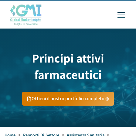
Principi attivi
farmaceutici
Ottieni il nostro portfolio completo
Home
>
Rapporti Di Settore
>
Assistenza Sanitaria
>