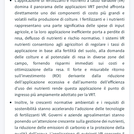
L'applicazione di fertilizzanti e nutrienti a tasso variabile (VR)
domina il panorama delle applicazioni VRT perché affronta
direttamente uno dei componenti di costo più grandi e
volatili nella produzione di colture. I fertilizzanti e i nutrienti
rappresentano una parte significativa delle spese di input
agricole, e la loro applicazione inefficiente porta a perdite di
resa, deflusso di nutrienti e rischio normativo. I sistemi VR
nutrienti consentono agli agricoltori di regolare i tassi di
applicazione in base alla fertilità del suolo, alla domanda
delle colture e al potenziale di resa in diverse zone del
campo, fornendo risparmi immediati sui costi e
ottimizzazione della resa. Il forte e misurabile ritorno
sull'investimento (ROI) derivante dalla riduzione
dell'applicazione eccessiva e dall'aumento dell'efficienza
d'uso dei nutrienti rende questa applicazione il punto di
ingresso più ampiamente adottato per la VRT.
Inoltre, le crescenti normative ambientali e i requisiti di
sostenibilità stanno accelerando l'adozione delle tecnologie
di fertilizzanti VR. Governi e aziende agroalimentari stanno
ponendo un'attenzione crescente sulla gestione dei nutrienti,
la riduzione delle emissioni di carbonio e la protezione della
qualità dell'acqua. L'applicazione di nutrienti VR consente il