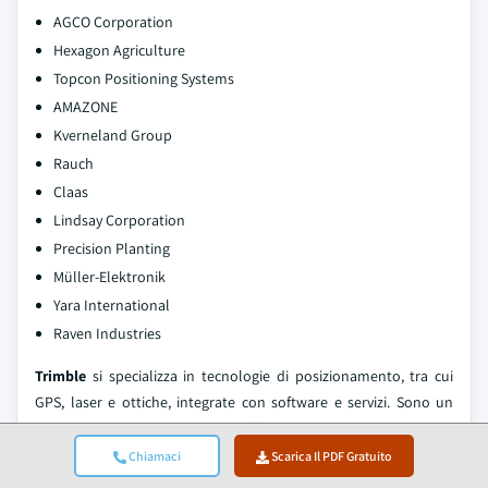
AGCO Corporation
Hexagon Agriculture
Topcon Positioning Systems
AMAZONE
Kverneland Group
Rauch
Claas
Lindsay Corporation
Precision Planting
Müller‑Elektronik
Yara International
Raven Industries
Trimble
si specializza in tecnologie di posizionamento, tra cui
GPS, laser e ottiche, integrate con software e servizi. Sono un
abilitatore critico del VRT, offrendo soluzioni agnostiche
compatibili con diverse macchine agricole. I loro ricevitori GPS,
Chiamaci
Scarica Il PDF Gratuito
display e software FarmWorks forniscono la mappatura precisa,