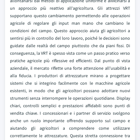
allontanarsi dai metodi di applicazione uniforme e avvicinarsi a
un approccio più reattivo all'agricoltura. Gli attrezzi VRT
supportano questo cambiamento permettendo alle operazioni
agricole di regolare gli input man mano che cambiano le
condizioni del campo. Questo approccio aiuta gli agricoltori a
sentirsi più in controllo del loro lavoro, poiché le decisioni sono
guidate dalle realtà del campo piuttosto che da piani fissi. Di
conseguenza, la VRT è spesso vista come un passo pratico verso
pratiche agricole più riflessive ed efficienti.
Dal punto di vista
aziendale, il mercato riflette una forte attenzione all'usabilità e
alla fiducia. I produttori di attrezzature mirano a progettare
sistemi che si integrino facilmente con le macchine agricole
esistenti, in modo che gli agricoltori possano adottare nuovi
strumenti senza interrompere le operazioni quotidiane. Display
chiari, controlli semplici e prestazioni affidabili sono punti di
vendita chiave. I concessionari e i partner di servizio svolgono
anche un ruolo importante offrendo supporto sul campo e
aiutando gli agricoltori a comprendere come utilizzare
correttamente le attrezzature. Questa stretta connessione tra