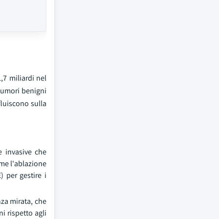
,7 miliardi nel
 tumori benigni
fluiscono sulla
e invasive che
ome l'ablazione
 per gestire i
nza mirata, che
i rispetto agli