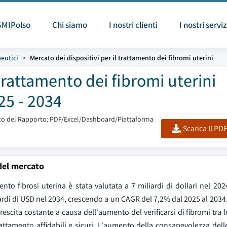
GMIPolso
Chi siamo
I nostri clienti
I nostri serviz
peutici
Mercato dei dispositivi per il trattamento dei fibromi uterini
 trattamento dei fibromi uterini
25 - 2034
o del Rapporto: PDF/Excel/Dashboard/Piattaforma
Scarica Il PD
del mercato
to fibrosi uterina è stata valutata a 7 miliardi di dollari nel 202
iardi di USD nel 2034, crescendo a un CAGR del 7,2% dal 2025 al 2034.
rescita costante a causa dell'aumento del verificarsi di fibromi tra 
ttamento affidabili e sicuri. L'aumento della consapevolezza dell