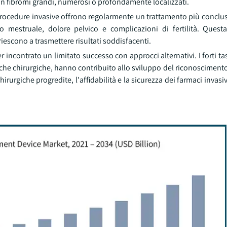
on fibromi grandi, numerosi o profondamente localizzati.
procedure invasive offrono regolarmente un trattamento più conclu
estruale, dolore pelvico e complicazioni di fertilità. Questa
escono a trasmettere risultati soddisfacenti.
 incontrato un limitato successo con approcci alternativi. I forti ta
tiche chirurgiche, hanno contribuito allo sviluppo del riconoscimento 
rurgiche progredite, l'affidabilità e la sicurezza dei farmaci invasiv