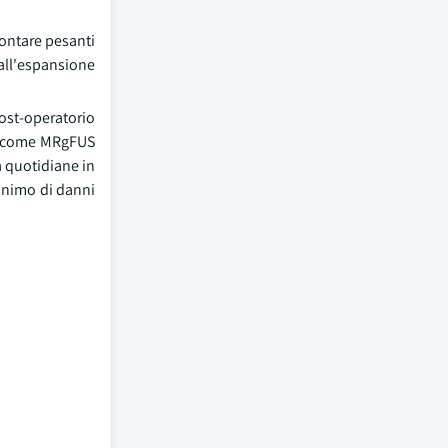
rontare pesanti
 all'espansione
ost-operatorio
gie come MRgFUS
à quotidiane in
inimo di danni