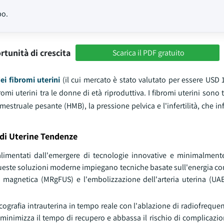
po.
rtunità di crescita
Scarica il PDF gratuito
ei fibromi uterini
(il cui mercato è stato valutato per essere USD 1
romi uterini tra le donne di età riproduttiva. I fibromi uterini sono
struale pesante (HMB), la pressione pelvica e l'infertilità, che in
 di Uterine Tendenze
 alimentati dall'emergere di tecnologie innovative e minimalment
. Queste soluzioni moderne impiegano tecniche basate sull'energia c
 magnetica (MRgFUS) e l'embolizzazione dell'arteria uterina (UAE)
ografia intrauterina in tempo reale con l'ablazione di radiofreque
inimizza il tempo di recupero e abbassa il rischio di complicazion