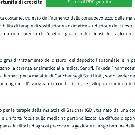
rtunità di crescita
Scarica il PDF gratuito
scita costante, trainato dall'aumento della consapevolezza delle mal
nibilita di terapie di sostituzione enzimatica e riduzione del substra
e da una carenza dell'enzima glucocerebrosidasi, ha visto note
gma di trattamento dei disturbi del deposito lisosomiale, e in par
rattano la carenza enzimatica alla radice. Sanofi, Takeda Pharmace
i farmaci per la malattia di Gaucher negli Stati Uniti, sono leader n
mantengono all'avanguardia con la ricerca e sviluppo continua in f
o per le terapie della malattia di Gaucher (GD), trainato da una c
i e un forte focus sulla medicina personalizzata. La diffusa disponi
l paese facilita la diagnosi precoce e la gestione a lungo termine dell