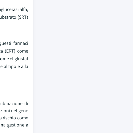
glucerasi alfa,
substrato (SRT)
Questi farmaci
ica (ERT) come
come eliglustat
 al tipo e alla
ombinazione di
azioni nel gene
 a rischio come
 una gestione a