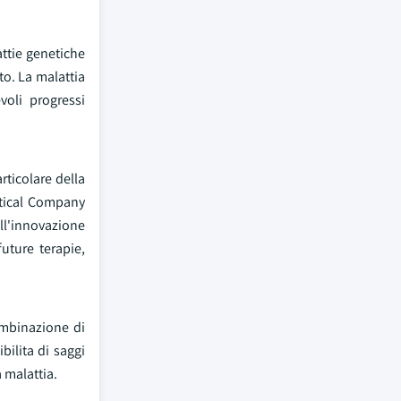
attie genetiche
to. La malattia
voli progressi
ticolare della
utical Company
ell'innovazione
uture terapie,
ombinazione di
bilita di saggi
a malattia.