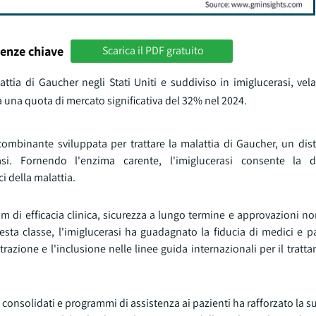
enze chiave
Scarica il PDF gratuito
ttia di Gaucher negli Stati Uniti e suddiviso in imiglucerasi, vela
va una quota di mercato significativa del 32% nel 2024.
combinante sviluppata per trattare la malattia di Gaucher, un dis
i. Fornendo l'enzima carente, l'imiglucerasi consente la d
i della malattia.
 di efficacia clinica, sicurezza a lungo termine e approvazioni no
sta classe, l'imiglucerasi ha guadagnato la fiducia di medici e pa
trazione e l'inclusione nelle linee guida internazionali per il trat
ne consolidati e programmi di assistenza ai pazienti ha rafforzato la s