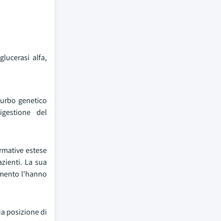
glucerasi alfa,
turbo genetico
igestione del
rmative estese
zienti. La sua
tamento l'hanno
ua posizione di