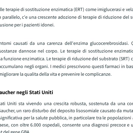
le terapie di sostituzione enzimatica (ERT) come imiglucerasi e vela
n parallelo, c'e una crescente adozione di terapie di riduzione del 
usione per i pazienti idonei.
intomi causati da una carenza dell'enzima glucocerebrosidasi. 
sostanze dannose nel corpo. Le terapie di sostituzione enzimat
o la funzione enzimatica. Le terapie di riduzione del substrato (SRT) 
ccumulano negli organi. I medici prescrivono questi farmaci in base
migliorare la qualita della vita e prevenire le complicanze.
aucher negli Stati Uniti
Stati Uniti sta vivendo una crescita robusta, sostenuta da una c
i Gaucher, un raro disturbo del deposito lisosomiale causato da mut
ificativa per la salute pubblica, in particolare tra le popolazioni
l paese, con oltre 6.000 ospedali, consente una diagnosi precoce e
st del gene GBA.