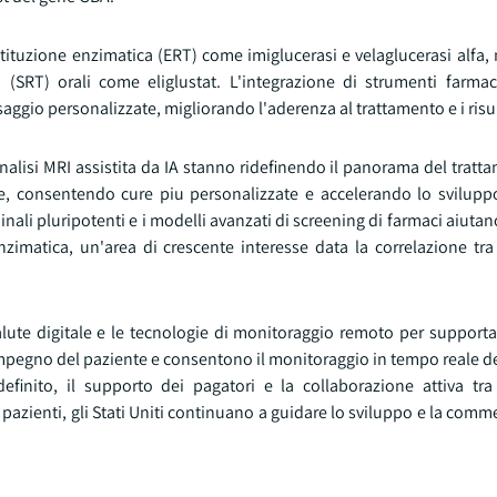
stituzione enzimatica (ERT) come imiglucerasi e velaglucerasi alfa
 (SRT) orali come eliglustat. L'integrazione di strumenti farma
aggio personalizzate, migliorando l'aderenza al trattamento e i risul
'analisi MRI assistita da IA stanno ridefinendo il panorama del trat
e, consentendo cure piu personalizzate e accelerando lo sviluppo
nali pluripotenti e i modelli avanzati di screening di farmaci aiutano
imatica, un'area di crescente interesse data la correlazione tra 
alute digitale e le tecnologie di monitoraggio remoto per supporta
impegno del paziente e consentono il monitoraggio in tempo reale del
inito, il supporto dei pagatori e la collaborazione attiva tr
i pazienti, gli Stati Uniti continuano a guidare lo sviluppo e la comm