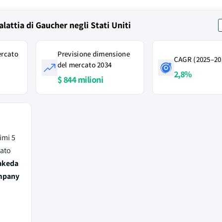
alattia di Gaucher negli Stati Uniti
ercato
Previsione dimensione
CAGR (2025–20
del mercato 2034
2,8%
$ 844 milioni
rimi 5
cato
Takeda
mpany