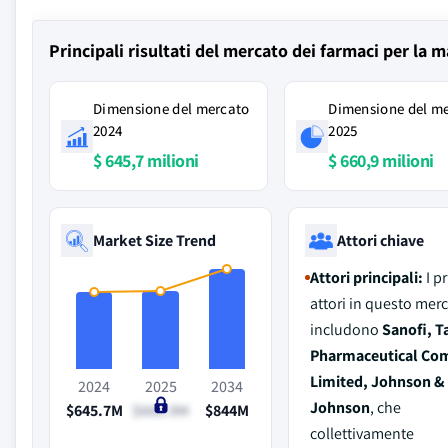
Principali risultati del mercato dei farmaci per la m
Dimensione del mercato
Dimensione del m
2024
2025
$ 645,7 milioni
$ 660,9 milioni
Market Size Trend
Attori chiave
Attori principali:
I p
attori in questo mer
includono
Sanofi, 
Pharmaceutical Co
Limited, Johnson &
2024
2025
2034
Johnson
, che
$645.7M
$660.9M
$844M
collettivamente