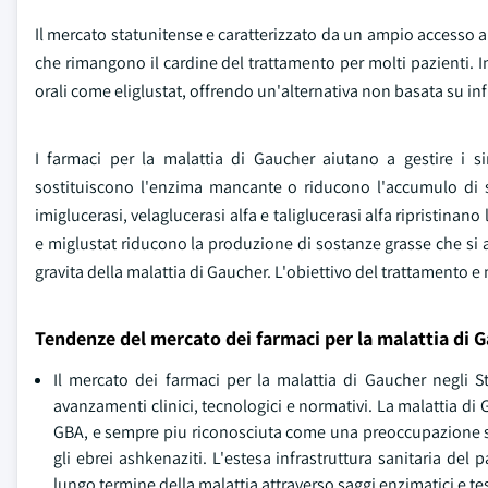
Il mercato statunitense e caratterizzato da un ampio accesso al
che rimangono il cardine del trattamento per molti pazienti. I
orali come eliglustat, offrendo un'alternativa non basata su inf
I farmaci per la malattia di Gaucher aiutano a gestire i s
sostituiscono l'enzima mancante o riducono l'accumulo di 
imiglucerasi, velaglucerasi alfa e taliglucerasi alfa ripristinan
e miglustat riducono la produzione di sostanze grasse che si a
gravita della malattia di Gaucher. L'obiettivo del trattamento e 
Tendenze del mercato dei farmaci per la malattia di G
Il mercato dei farmaci per la malattia di Gaucher negli 
avanzamenti clinici, tecnologici e normativi. La malattia d
GBA, e sempre piu riconosciuta come una preoccupazione sign
gli ebrei ashkenaziti. L'estesa infrastruttura sanitaria de
lungo termine della malattia attraverso saggi enzimatici e te