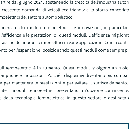
artire dal giugno 2024, sostenendo la crescita dell'industria auto
la crescente domanda di veicoli eco-friendly e lo sforzo concertat
oelettrici del settore automobilistico.
 mercato dei moduli termoelettrici. Le innovazioni, in particolare
efficienza e le prestazioni di questi moduli. L'efficienza migliorat
l fascino dei moduli termoelettrici in varie applicazioni. Con la conti
pronto per l'espansione, posizionando questi moduli come sempre più
li termoelettrici è in aumento. Questi moduli svolgono un ruolo 
artphone e indossabili. Poiché i dispositivi diventano più compatt
ica per mantenere le prestazioni e per evitare il surriscaldamento
iente, i moduli termoelettrici presentano un'opzione convincente.
ne della tecnologia termoelettrica in questo settore è destinata