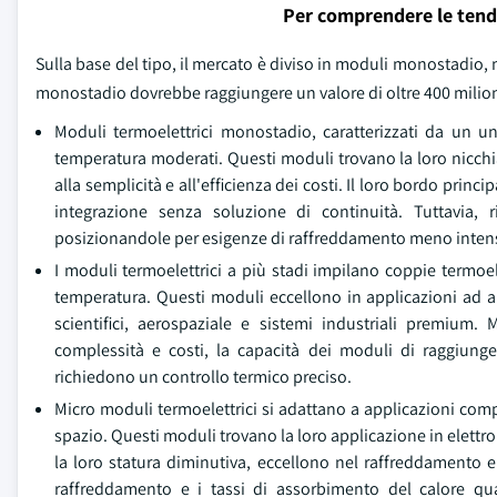
Per comprendere le tend
Sulla base del tipo, il mercato è diviso in moduli monostadio, 
monostadio dovrebbe raggiungere un valore di oltre 400 milioni
Moduli termoelettrici monostadio, caratterizzati da un uni
temperatura moderati. Questi moduli trovano la loro nicchi
alla semplicità e all'efficienza dei costi. Il loro bordo prin
integrazione senza soluzione di continuità. Tuttavia, r
posizionandole per esigenze di raffreddamento meno intens
I moduli termoelettrici a più stadi impilano coppie termoel
temperatura. Questi moduli eccellono in applicazioni ad al
scientifici, aerospaziale e sistemi industriali premium
complessità e costi, la capacità dei moduli di raggiunge
richiedono un controllo termico preciso.
Micro moduli termoelettrici si adattano a applicazioni comp
spazio. Questi moduli trovano la loro applicazione in elettr
la loro statura diminutiva, eccellono nel raffreddamento e 
raffreddamento e i tassi di assorbimento del calore q