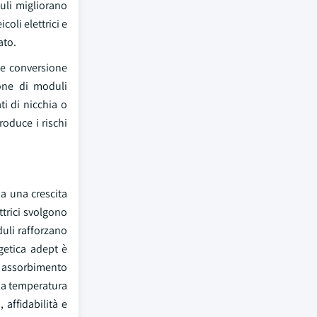
duli migliorano
coli elettrici e
ato.
te conversione
ione di moduli
ti di nicchia o
roduce i rischi
 a una crescita
ttrici svolgono
duli rafforzano
rgetica adept è
i assorbimento
lla temperatura
 affidabilità e