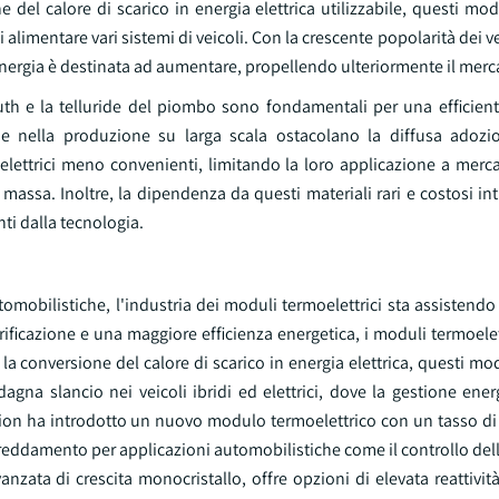
del calore di scarico in energia elettrica utilizzabile, questi mo
alimentare vari sistemi di veicoli. Con la crescente popolarità dei vei
l'energia è destinata ad aumentare, propellendo ulteriormente il merc
smuth e la telluride del piombo sono fondamentali per una efficien
 sfide nella produzione su larga scala ostacolano la diffusa adoz
elettrici meno convenienti, limitando la loro applicazione a merca
massa. Inoltre, la dipendenza da questi materiali rari e costosi int
ti dalla tecnologia.
tomobilistiche, l'industria dei moduli termoelettrici sta assistendo
trificazione e una maggiore efficienza energetica, i moduli termoele
la conversione del calore di scarico in energia elettrica, questi mo
agna slancio nei veicoli ibridi ed elettrici, dove la gestione ene
tion ha introdotto un nuovo modulo termoelettrico con un tasso d
ffreddamento per applicazioni automobilistiche come il controllo de
nzata di crescita monocristallo, offre opzioni di elevata reattività,