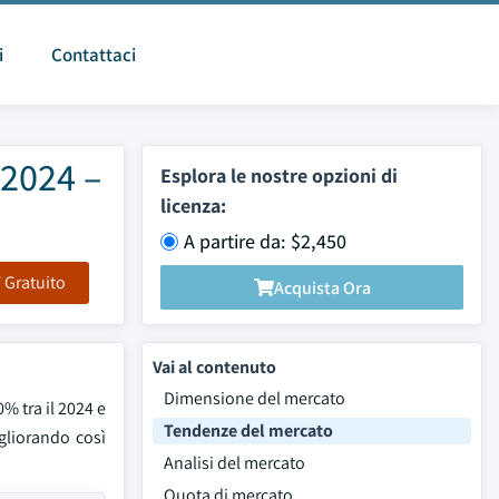
i
Contattaci
 2024 –
Esplora le nostre opzioni di
licenza:
A partire da: $2,450
F Gratuito
Acquista Ora
Vai al contenuto
Dimensione del mercato
0% tra il 2024 e
Tendenze del mercato
igliorando così
Analisi del mercato
Quota di mercato