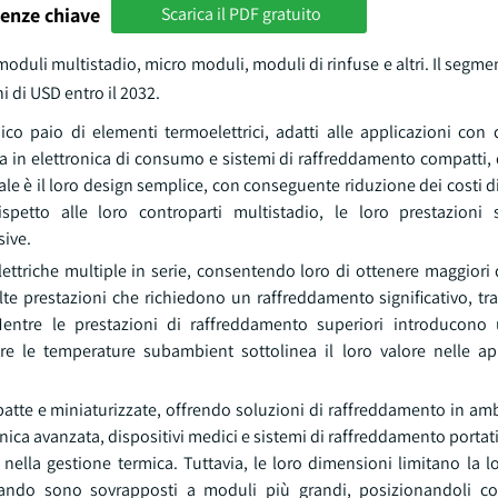
enze chiave
Scarica il PDF gratuito
moduli multistadio, micro moduli, moduli di rinfuse e altri. Il segm
 di USD entro il 2032.
co paio di elementi termoelettrici, adatti alle applicazioni con d
a in elettronica di consumo e sistemi di raffreddamento compatti, 
cipale è il loro design semplice, con conseguente riduzione dei costi 
ispetto alle loro controparti multistadio, le loro prestazioni 
ive.
ettriche multiple in serie, consentendo loro di ottenere maggiori d
te prestazioni che richiedono un raffreddamento significativo, tra
. Mentre le prestazioni di raffreddamento superiori introducon
re le temperature subambient sottolinea il loro valore nelle ap
atte e miniaturizzate, offrendo soluzioni di raffreddamento in amb
onica avanzata, dispositivi medici e sistemi di raffreddamento portat
nella gestione termica. Tuttavia, le loro dimensioni limitano la l
uando sono sovrapposti a moduli più grandi, posizionandoli co