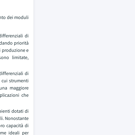
ento dei moduli
ifferenziali di
dando priorità
di produzione e
sono limitate,
ifferenziali di
 cui strumenti
o una maggiore
plicazioni che
ienti dotati di
ili. Nonostante
oro capacità di
me ideali per