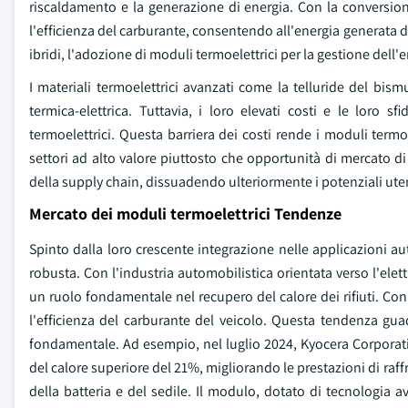
riscaldamento e la generazione di energia. Con la conversione 
l'efficienza del carburante, consentendo all'energia generata di 
ibridi, l'adozione di moduli termoelettrici per la gestione del
I materiali termoelettrici avanzati come la telluride del bi
termica-elettrica. Tuttavia, i loro elevati costi e le loro
termoelettrici. Questa barriera dei costi rende i moduli termo
settori ad alto valore piuttosto che opportunità di mercato di 
della supply chain, dissuadendo ulteriormente i potenziali uten
Mercato dei moduli termoelettrici Tendenze
Spinto dalla loro crescente integrazione nelle applicazioni au
robusta. Con l'industria automobilistica orientata verso l'elet
un ruolo fondamentale nel recupero del calore dei rifiuti. Con 
l'efficienza del carburante del veicolo. Questa tendenza guad
fondamentale. Ad esempio, nel luglio 2024, Kyocera Corpora
del calore superiore del 21%, migliorando le prestazioni di ra
della batteria e del sedile. Il modulo, dotato di tecnologia ava