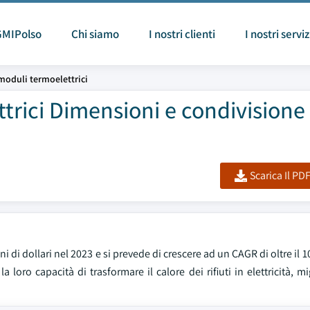
GMIPolso
Chi siamo
I nostri clienti
I nostri serviz
moduli termoelettrici
trici Dimensioni e condivisione
Scarica Il PD
i di dollari nel 2023 e si prevede di crescere ad un CAGR di oltre il 1
 loro capacità di trasformare il calore dei rifiuti in elettricità, m