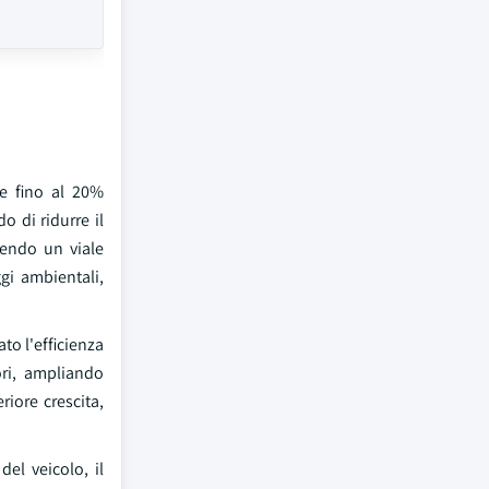
re fino al 20%
o di ridurre il
nendo un viale
gi ambientali,
to l'efficienza
ori, ampliando
riore crescita,
el veicolo, il