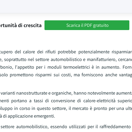
rtunità di crescita
Scarica il PDF gratuito
recupero del calore dei rifiuti potrebbe potenzialmente risparmia
ie, soprattutto nel settore automobilistico e manifatturiero, cercand
bonio, l'appetito per i moduli termoelettrici è in aumento. For
n solo promettono risparmi sui costi, ma forniscono anche vantag
le varianti nanostrutturate e organiche, hanno notevolmente aumenta
menti portano a tassi di conversione di calore-elettricità superi
sviluppo in corso in questo settore, il mercato è pronto per una ulte
à di applicazione emergenti.
ettore automobilistico, essendo utilizzati per il raffreddamento d