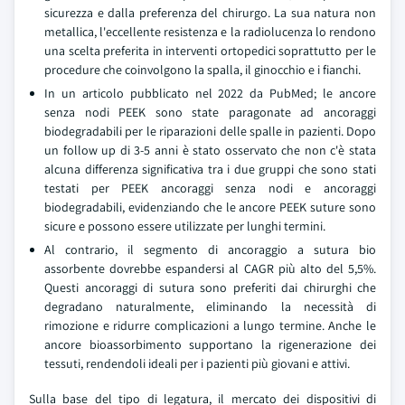
sicurezza e dalla preferenza del chirurgo. La sua natura non
metallica, l'eccellente resistenza e la radiolucenza lo rendono
una scelta preferita in interventi ortopedici soprattutto per le
procedure che coinvolgono la spalla, il ginocchio e i fianchi.
In un articolo pubblicato nel 2022 da PubMed; le ancore
senza nodi PEEK sono state paragonate ad ancoraggi
biodegradabili per le riparazioni delle spalle in pazienti. Dopo
un follow up di 3-5 anni è stato osservato che non c'è stata
alcuna differenza significativa tra i due gruppi che sono stati
testati per PEEK ancoraggi senza nodi e ancoraggi
biodegradabili, evidenziando che le ancore PEEK suture sono
sicure e possono essere utilizzate per lunghi termini.
Al contrario, il segmento di ancoraggio a sutura bio
assorbente dovrebbe espandersi al CAGR più alto del 5,5%.
Questi ancoraggi di sutura sono preferiti dai chirurghi che
degradano naturalmente, eliminando la necessità di
rimozione e ridurre complicazioni a lungo termine. Anche le
ancore bioassorbimento supportano la rigenerazione dei
tessuti, rendendoli ideali per i pazienti più giovani e attivi.
Sulla base del tipo di legatura, il mercato dei dispositivi di