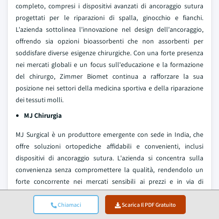
completo, compresi i dispositivi avanzati di ancoraggio sutura
progettati per le riparazioni di spalla, ginocchio e fianchi.
L'azienda sottolinea l'innovazione nel design dell'ancoraggio,
offrendo sia opzioni bioassorbenti che non assorbenti per
soddisfare diverse esigenze chirurgiche. Con una forte presenza
nei mercati globali e un focus sull'educazione e la formazione
del chirurgo, Zimmer Biomet continua a rafforzare la sua
posizione nei settori della medicina sportiva e della riparazione
dei tessuti molli.
MJ Chirurgia
MJ Surgical è un produttore emergente con sede in India, che
offre soluzioni ortopediche affidabili e convenienti, inclusi
dispositivi di ancoraggio sutura. L'azienda si concentra sulla
convenienza senza compromettere la qualità, rendendolo un
forte concorrente nei mercati sensibili ai prezzi e in via di
sviluppo. La crescente impronta di esportazione e l’impegno di
MJ Surgical per l’eccellenza manifatturiera lo stanno aiutando
Chiamaci
Scarica Il PDF Gratuito
ad ottenere il riconoscimento nel panorama ortopedico globale.