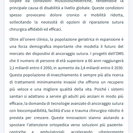
colpite da condizioni muscoloscheletriche, rendendole la
principale causa di disabilità a livello globale. Queste condizioni
spesso provocano dolore cronico e mobilità ridotta,
sollecitando la necessità di opzioni di riparazione sutura
chirurgica affidabili ed efficaci.
Oltre all'onere clinico, la popolazione geriatrica in espansione è
una forza demografica importante che modella il futuro del
mercato dei dispositivi di ancoraggio sutura. I progetti dell'OMS
che il numero di persone di età superiore a 60 anni raggiungerà
2,1 miliardi entro il 2050, in aumento da 1,4 miliardi entro il 2030.
Questa popolazione di invecchiamento è sempre più alla ricerca
di trattamenti minimamente invasivi che offrono un recupero
più veloce e una migliore qualità della vita. Poiché i sistemi
sanitari si adattano a servire gli adulti più anziani in modo più
efficace, la domanda di tecnologie avanzate di ancoraggio sutura
con biocompatibilità, facilità d'uso e trauma chirurgico ridotto è
prevista per crescere. Queste innovazioni stanno aiutando a
spostare l'attenzione ortopedica verso soluzioni più paziente-
centriche e ambulatoriali, accelerando ulteriormente