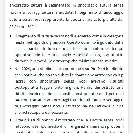
ancoraggio sutura è segmentato in ancoraggio sutura senza
nodi e ancoraggi sutura annodate. Il segmento di ancoraggio
sutura senza nodi rappresenta la quota di mercato più alta del
56,2% nel 2024.
Il segmento di sutura senza nodi è emerso come la categoria
leader nel tipo di digitazione. Questo dominio è guidato dalla
sua capacità di fornire una tensione uniforme, tempo
operativo ridotto e una migliore facilità d'uso, soprattutto
durante le procedure artroscopiche minimamente invasive.
Nel 2024, uno studio clinico pubblicato su PubMed ha riferito
che i pazienti che hanno subito la riparazione artroscopica hip
labral con ancorature senza nodi avevano risultati
postoperativi leggermente migliori. Hanno dimostrato una
ridotta incidenza della sinovite postoperatoria, rispetto ai
pazienti trattati con ancoraggi tradizionali. Questo vantaggio
di ancoraggio senza nodi rinforzato sia nell'efficacia clinica
che nel recupero del paziente.
Ulteriori studi hanno dimostrato che le ancore senza nodi
riducono il tempo medio di chirurgia ed eliminano i problemi
legati alla rinfusa del nodo e all'irritazione del tessuto