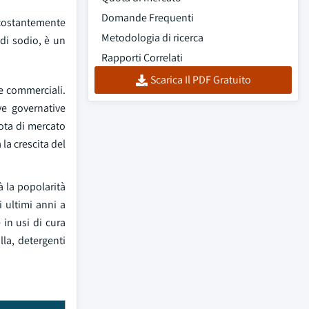
Domande Frequenti
 costantemente
Metodologia di ricerca
 di sodio, è un
Rapporti Correlati
Scarica Il PDF Gratuito
 e commerciali.
ve governative
uota di mercato
la crescita del
à la popolarità
 ultimi anni a
 in usi di cura
la, detergenti