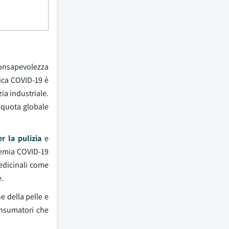
 consapevolezza
ica COVID-19 è
zia industriale.
 quota globale
r la pulizia
e
ndemia COVID-19
edicinali come
e.
e della pelle e
onsumatori che