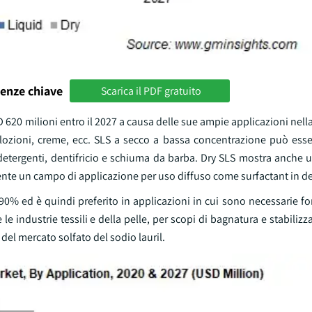
enze chiave
Scarica il PDF gratuito
SD 620 milioni entro il 2027 a causa delle sue ampie applicazioni nel
i lozioni, creme, ecc. SLS a secco a bassa concentrazione può esse
etergenti, dentifricio e schiuma da barba. Dry SLS mostra anche un
mente un campo di applicazione per uso diffuso come surfactant in den
 90% ed è quindi preferito in applicazioni in cui sono necessarie for
e le industrie tessili e della pelle, per scopi di bagnatura e stabiliz
del mercato solfato del sodio lauril.