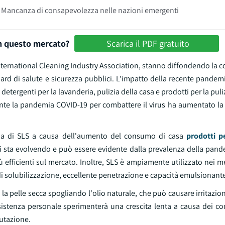
Mancanza di consapevolezza nelle nazioni emergenti
in questo mercato?
Scarica il PDF gratuito
l'International Cleaning Industry Association, stanno diffondendo la
d di salute e sicurezza pubblici. L'impatto della recente pandem
detergenti per la lavanderia, pulizia della casa e prodotti per la puli
nte la pandemia COVID-19 per combattere il virus ha aumentato la
da di SLS a causa dell'aumento del consumo di casa
prodotti pe
o si sta evolvendo e può essere evidente dalla prevalenza della pa
efficienti sul mercato. Inoltre, SLS è ampiamente utilizzato nei m
 di solubilizzazione, eccellente penetrazione e capacità emulsionant
la pelle secca spogliando l'olio naturale, che può causare irritazion
ssistenza personale sperimenterà una crescita lenta a causa dei c
lutazione.