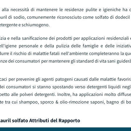
alla necessità di mantenere le residenze pulite e igieniche ha
 lauril di sodio, comunemente riconosciuto come solfato di dodecil
detergente e schiumogeno.
lizia e nella sanificazione dei prodotti per applicazioni residenziali
'igiene personale e della pulizia delle famiglie e delle iniziati
idurre il rischio di malattie fatali nell'ambiente completeranno la q
enze dei consumatori per mantenere gli standard di vita sani guiderà 
caci per prevenire gli agenti patogeni causati dalle malattie favorir
dei consumatori si stanno spostando verso detergenti liquidi negli
etto alle polveri detergenti. Inoltre, ha applicazioni molto diffuse
e tra cui shampoo, sporco & olio-rimozione saponi, bagno di bol
auril solfato Attributi del Rapporto