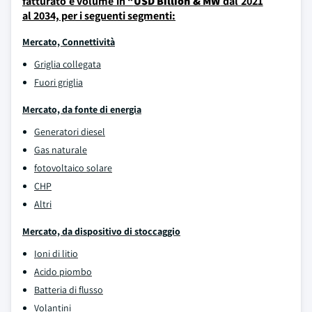
fatturato e volume in “
USD Billion & MW
dal 2021
al 2034, per i seguenti segmenti:
Mercato, Connettività
Griglia collegata
Fuori griglia
Mercato, da fonte di energia
Generatori diesel
Gas naturale
fotovoltaico solare
CHP
Altri
Mercato, da dispositivo di stoccaggio
Ioni di litio
Acido piombo
Batteria di flusso
Volantini