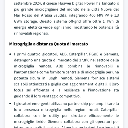
settembre 2024, il cinese Huawei Digital Power ha lanciato il
più grande microgrigliere del mondo nella Città Nuova del
Mar Rosso dell’Arabia Saudita, integrando 400 MW PV e 1.3
GWh storage. Questo sistema off-grid offre oltre 1 TWh di
energia elettrica verde ogni anno, mostrando le potenzialità
rinnovabili regionali.
Microgriglia a distanza Quota di mercato
I primi quattro giocatori, ABB, Caterpillar, PG&E e Siemens,
detengono una quota di mercato del 37,8% nel settore della
microgriglia remota. ABB combina le rinnovabili e
l'automazione come fornitore centrale di microgriglie per una
potenza sicura in luoghi remoti. Siemens fornisce sistemi
scalabili ottimizzati a griglia con aggiornamenti digitali. Il loro
focus sull'efficienza e la resilienza e l'innovazione sta
guidando il loro vantaggio competitivo.
I giocatori emergenti utilizzano partnership per amplificare la
loro presenza microgriglia nelle regioni rurali. Caterpillar
collabora con le utility per sfruttare efficacemente le
microgriglie ibride. Siemens collabora con gli operatori per
introdurre analisi basate su AI per le prestazioni. I partenariati