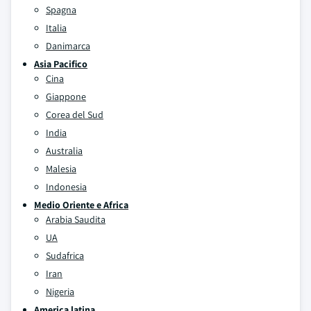
Spagna
Italia
Danimarca
Asia Pacifico
Cina
Giappone
Corea del Sud
India
Australia
Malesia
Indonesia
Medio Oriente e Africa
Arabia Saudita
UA
Sudafrica
Iran
Nigeria
America latina