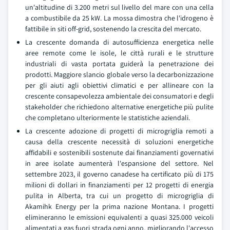
un'altitudine di 3.200 metri sul livello del mare con una cella
a combustibile da 25 kW. La mossa dimostra che l'idrogeno è
fattibile in siti off-grid, sostenendo la crescita del mercato.
La crescente domanda di autosufficienza energetica nelle
aree remote come le isole, le città rurali e le strutture
industriali di vasta portata guiderà la penetrazione dei
prodotti. Maggiore slancio globale verso la decarbonizzazione
per gli aiuti agli obiettivi climatici e per allineare con la
crescente consapevolezza ambientale dei consumatori e degli
stakeholder che richiedono alternative energetiche più pulite
che completano ulteriormente le statistiche aziendali.
La crescente adozione di progetti di microgriglia remoti a
causa della crescente necessità di soluzioni energetiche
affidabili e sostenibili sostenute dai finanziamenti governativi
in aree isolate aumenterà l'espansione del settore. Nel
settembre 2023, il governo canadese ha certificato più di 175
milioni di dollari in finanziamenti per 12 progetti di energia
pulita in Alberta, tra cui un progetto di microgriglia di
Akamihk Energy per la prima nazione Montana. I progetti
elimineranno le emissioni equivalenti a quasi 325.000 veicoli
alimentati a gas fuori strada ogni anno, migliorando l'accesso