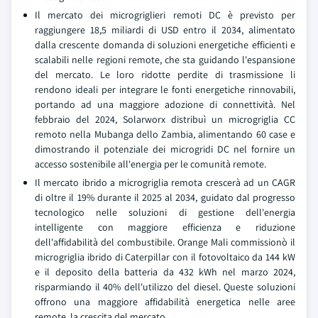
Il mercato dei microgriglieri remoti DC è previsto per
raggiungere 18,5 miliardi di USD entro il 2034, alimentato
dalla crescente domanda di soluzioni energetiche efficienti e
scalabili nelle regioni remote, che sta guidando l'espansione
del mercato. Le loro ridotte perdite di trasmissione li
rendono ideali per integrare le fonti energetiche rinnovabili,
portando ad una maggiore adozione di connettività. Nel
febbraio del 2024, Solarworx distribuì un microgriglia CC
remoto nella Mubanga dello Zambia, alimentando 60 case e
dimostrando il potenziale dei microgridi DC nel fornire un
accesso sostenibile all'energia per le comunità remote.
Il mercato ibrido a microgriglia remota crescerà ad un CAGR
di oltre il 19% durante il 2025 al 2034, guidato dal progresso
tecnologico nelle soluzioni di gestione dell'energia
intelligente con maggiore efficienza e riduzione
dell'affidabilità del combustibile. Orange Mali commissionò il
microgriglia ibrido di Caterpillar con il fotovoltaico da 144 kW
e il deposito della batteria da 432 kWh nel marzo 2024,
risparmiando il 40% dell'utilizzo del diesel. Queste soluzioni
offrono una maggiore affidabilità energetica nelle aree
remote, la crescita del mercato.