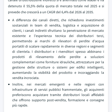
canale di distribuzione indiretto si è affermato come leader e ha
detenuto il 55,5% della quota di mercato totale nel 2025 e si
prevede che crescerà a un CAGR del 6,4% dal 2026 al 2035.
A differenza dei canali diretti, che richiedono investimenti
sostanziali in team di vendita, logistica e acquisizione di
clienti, i canali indiretti sfruttano la penetrazione di mercato
esistente e l'esperienza tecnica dei distributori terzi,
permettendo ai marchi di rilevatori di perdite d'acqua
portatili di scalare rapidamente in diverse regioni e segmenti
di clientela. I distributori e i rivenditori spesso abbinano i
prodotti di rilevamento delle perdite a soluzioni
complementari come forniture idrauliche, attrezzature per la
gestione delle strutture o sistemi per edifici intelligenti,
aumentando la visibilità del prodotto e incoraggiando la
vendita incrociata.
Inoltre, nei mercati emergenti e nelle regioni con
infrastrutture di servizi pubblici frammentate, gli acquirenti
preferiscono acquistare tramite distributori locali affidabili
che offrono supporto post-vendita, formazione e consegne
più rapide.