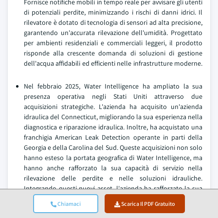
Fornisce notifiche mobili in tempo reale per avvisare gli utenti
di potenziali perdite, minimizzando i rischi di danni idrici. Il
rilevatore è dotato di tecnologia di sensori ad alta precisione,
garantendo un'accurata rilevazione dell'umidità. Progettato
per ambienti residenziali e commerciali leggeri, il prodotto
risponde alla crescente domanda di soluzioni di gestione
dell'acqua affidabili ed efficienti nelle infrastrutture moderne.
Nel febbraio 2025, Water Intelligence ha ampliato la sua
presenza operativa negli Stati Uniti attraverso due
acquisizioni strategiche. L'azienda ha acquisito un'azienda
idraulica del Connecticut, migliorando la sua esperienza nella
diagnostica e riparazione idraulica. Inoltre, ha acquistato una
franchigia American Leak Detection operante in parti della
Georgia e della Carolina del Sud. Queste acquisizioni non solo
hanno esteso la portata geografica di Water Intelligence, ma
hanno anche rafforzato la sua capacità di servizio nella
rilevazione delle perdite e nelle soluzioni idrauliche.
Integrando questi nuovi asset, l'azienda ha rafforzato la sua
posizione come attore chiave nel mercato della rilevazione
Chiamaci
Scarica Il PDF Gratuito
delle perdite d'acqua e della diagnostica idraulica,