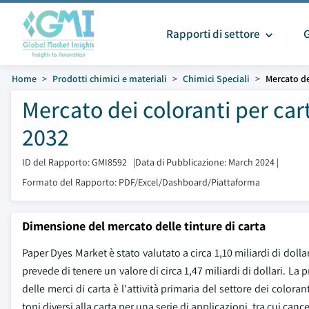
Rapporti di settore
Home
Prodotti chimici e materiali
Chimici Speciali
Mercato de
Mercato dei coloranti per car
2032
ID del Rapporto: GMI8592
|
Data di Pubblicazione: March 2024
|
Formato del Rapporto: PDF/Excel/Dashboard/Piattaforma
Dimensione del mercato delle tinture di carta
Paper Dyes Market è stato valutato a circa 1,10 miliardi di dollari
prevede di tenere un valore di circa 1,47 miliardi di dollari. La
delle merci di carta è l'attività primaria del settore dei colora
toni diversi alla carta per una serie di applicazioni, tra cui ca