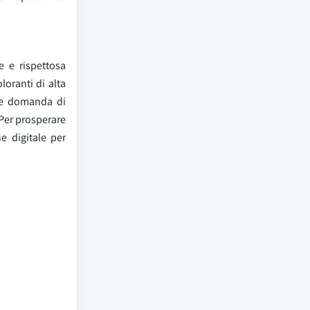
e e rispettosa
oranti di alta
nte domanda di
 Per prosperare
ne digitale per