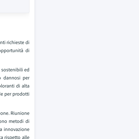
ti richieste di
opportunità di
 sostenibili ed
o dannosi per
loranti di alta
de per prodotti
zione. Riunione
rono metodi di
ua innovazione
a rispetto alle