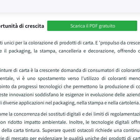
rtunità di crescita
Scarica il PDF gratuito
 unici per la colorazione di prodotti di carta. E 'propulso da crescen
ome il packaging, la stampa, cancelleria e decorazione, offrendo 
 tinture di carta è la crescente domanda di consumatori di coloranti
entale, vi è uno spostamento verso l'utilizzo di coloranti men
spinto da progressi tecnologici che permettono la produzione di co
ueste innovazioni soddisfano le esigenze in evoluzione delle azien
i diverse applicazioni nel packaging, nella stampa e nella cartoleria.
come la concorrenza dei sostituti digitali e dei limiti di regolamenta
on ridotto impatto ambientale. Inoltre, le tecnologie digitali off
 della carta tintura. Superare questi ostacoli richiede una contin
ie di mercato per evidenziare le qualità uniche dei prodotti di cart