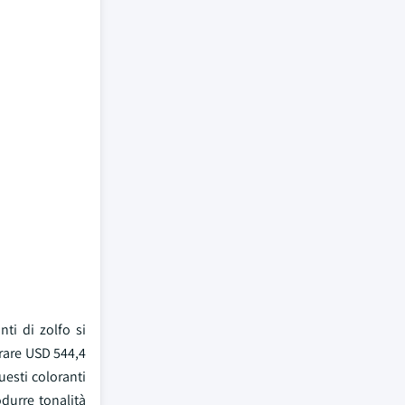
nti di zolfo si
erare USD 544,4
uesti coloranti
odurre tonalità