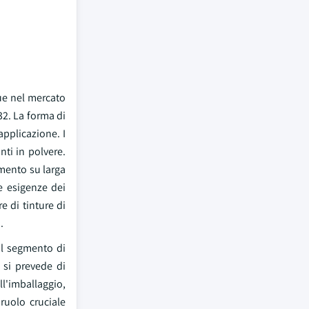
gue nel mercato
32. La forma di
applicazione. I
nti in polvere.
mento su larga
se esigenze dei
e di tinture di
.
 Il segmento di
 si prevede di
ll'imballaggio,
ruolo cruciale