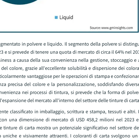
gmentato in polvere e liquido. Il segmento della polvere si distin
3 e si prevede di tenere una quota di mercato di circa il 64% nel 20
siness a causa della sua convenienza nella gestione, stoccaggio e 
l colore, grazie all'eccellente solubilità e dispersione dei colora
rticolarmente vantaggiose per le operazioni di stampa e confeziona
denza precisa del colore e la personalizzazione, soddisfando diver
enienza nei processi di tintura, si prevede che la forma di polver
'espansione del mercato all'interno del settore delle tinture di carta
te classificato in imballaggio, scrittura e stampa, tessuti e altri.
rta con una dimensione di mercato di USD 458,2 milioni nel 2023 e
e tinture di carta mostra un potenziale significativo nel settore de
uniche e visivamente attraenti. I coloranti di carta svolgono un 