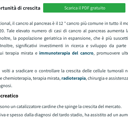
rtunità di crescita
Scarica il PDF gratuito
nal, il cancro al pancreas è il 12 ° cancro più comune in tutto il 
2020. Tale elevato numero di casi di cancro al pancreas aumenta
Inoltre, la popolazione geriatrica in espansione, che è più suscett
noltre, significativi investimenti in ricerca e sviluppo da parte
cui terapia mirata e
immunoterapia del cancro
, promuovere ult
olti a sradicare o controllare la crescita delle cellule tumorali n
e chemioterapia, terapia mirata,
radioterapia
, chirurgia e assistenz
agnosi.
creatico
 sono un catalizzatore cardine che spinge la crescita del mercato.
siva e spesso dalla diagnosi del tardo stadio, ha assistito ad un aum