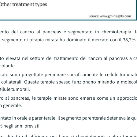
mento del cancro al pancreas è segmentato in chemioterapia, t
Il segmento di terapia mirata ha dominato il mercato con il 38,2% 
o elevata nel settore del trattamento del cancro al pancreas a c
imolante.
irate sono progettate per mirare specificamente le cellule tumoral
ti collaterali. Queste terapie spesso funzionano mirando a molecol
ellule tumorali.
cro al pancreas, le terapie mirate sono emerse come un approcci
o generale.
ntato in orale e parenterale. Il segmento parenterale deteneva la q
 negli anni previsti.
 diretto ed efficiente per farmaci chemioterapia e altre terapie 