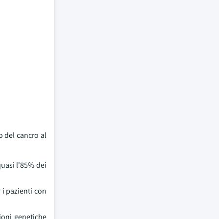
o del cancro al
quasi l'85% dei
 i pazienti con
ioni genetiche