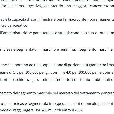
assa il sistema digestivo, garantendo una maggiore concentrazio
ciso e la capacità di somministrare più farmaci contemporaneamente
ncro pancreatico.
dell'amministrazione parenterale contribuiscono alla sua quota di 
l pancreas è segmentato in maschio e femmina. Il segmento maschile
onne che portano ad una popolazione di pazienti più grande tra i ma
eas è di 5,5 per 100.000 per gli uomini e 4.0 per 100.000 per le donne
ori di rischio tra gli uomini, come fattori di rischio ambientali o
di mercato del segmento maschile nel mercato del trattamento pancrea
o al pancreas è segmentata in ospedali, centri di oncologia e altri ut
ede di raggiungere USD 4.8 miliardi entro il 2032.