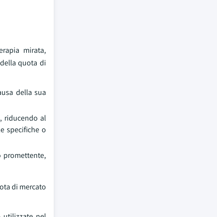
erapia mirata,
della quota di
ausa della sua
i, riducendo al
e specifiche o
o promettente,
uota di mercato
utilizzate nel