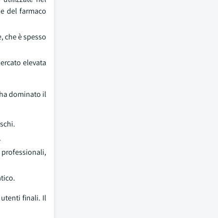
ne del farmaco
, che è spesso
mercato elevata
 ha dominato il
schi.
.
 professionali,
tico.
enti finali. Il