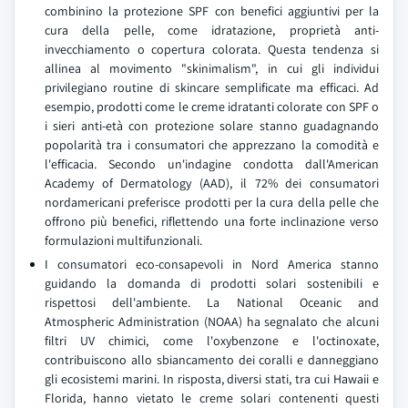
combinino la protezione SPF con benefici aggiuntivi per la
cura della pelle, come idratazione, proprietà anti-
invecchiamento o copertura colorata. Questa tendenza si
allinea al movimento "skinimalism", in cui gli individui
privilegiano routine di skincare semplificate ma efficaci. Ad
esempio, prodotti come le creme idratanti colorate con SPF o
i sieri anti-età con protezione solare stanno guadagnando
popolarità tra i consumatori che apprezzano la comodità e
l'efficacia. Secondo un'indagine condotta dall'American
Academy of Dermatology (AAD), il 72% dei consumatori
nordamericani preferisce prodotti per la cura della pelle che
offrono più benefici, riflettendo una forte inclinazione verso
formulazioni multifunzionali.
I consumatori eco-consapevoli in Nord America stanno
guidando la domanda di prodotti solari sostenibili e
rispettosi dell'ambiente. La National Oceanic and
Atmospheric Administration (NOAA) ha segnalato che alcuni
filtri UV chimici, come l'oxybenzone e l'octinoxate,
contribuiscono allo sbiancamento dei coralli e danneggiano
gli ecosistemi marini. In risposta, diversi stati, tra cui Hawaii e
Florida, hanno vietato le creme solari contenenti questi