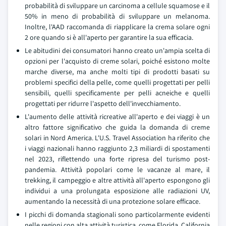
probabilità di sviluppare un carcinoma a cellule squamose e il
50% in meno di probabilità di sviluppare un melanoma.
Inoltre, l'AAD raccomanda di riapplicare la crema solare ogni
2 ore quando si è all'aperto per garantire la sua efficacia.
Le abitudini dei consumatori hanno creato un'ampia scelta di
opzioni per l'acquisto di creme solari, poiché esistono molte
marche diverse, ma anche molti tipi di prodotti basati su
problemi specifici della pelle, come quelli progettati per pelli
sensibili, quelli specificamente per pelli acneiche e quelli
progettati per ridurre l'aspetto dell'invecchiamento.
L'aumento delle attività ricreative all'aperto e dei viaggi è un
altro fattore significativo che guida la domanda di creme
solari in Nord America. L'U.S. Travel Association ha riferito che
i viaggi nazionali hanno raggiunto 2,3 miliardi di spostamenti
nel 2023, riflettendo una forte ripresa del turismo post-
pandemia. Attività popolari come le vacanze al mare, il
trekking, il campeggio e altre attività all'aperto espongono gli
individui a una prolungata esposizione alle radiazioni UV,
aumentando la necessità di una protezione solare efficace.
I picchi di domanda stagionali sono particolarmente evidenti
nelle regioni con alta attività turistica, come Florida, California