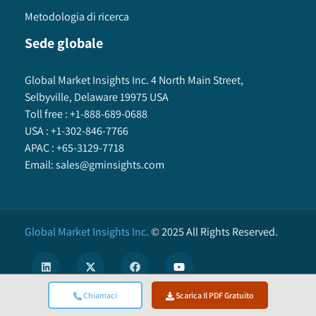
Metodologia di ricerca
Sede globale
Global Market Insights Inc. 4 North Main Street,
Selbyville, Delaware 19975 USA
Toll free :
+1-888-689-0688
USA :
+1-302-846-7766
APAC :
+65-3129-7718
Email:
sales@gminsights.com
Global Market Insights Inc.
©
2025
All Rights Reserved.
Chiamaci
Scarica Il PDF Gratuito
X
We use cookies to enhance user experience. (
Privacy Policy
)