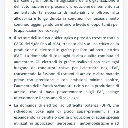
dal coke aghi. Inoltre, l'integrazione della digitalizzazione e
dell'automazione nei processi di produzione del cemento sta
aumentando la necessita di materiali che offrono alta
affidabilita e lunga durata in condizioni di funzionamento
continuo, aggiungendo un ulteriore livello di opportunita per
le applicazioni del coke aghi.
Il settore dell'industria siderurgica e previsto crescere con un
CAGR del 5,6% fino al 2034, trainato dal suo uso critico nella
produzione di elettrodi in grafite per forni ad arco elettrico
(EAF). La domanda di coke aghi di alta qualita continua ad
aumentare. Gli elettrodi in grafite realizzati con coke aghi
fungono da conduttori chiave per l'elettricita negli EAF,
consentendo la fusione di rottami di acciaio e altre materie
prime con precisione e con emissioni minime. Inoltre,
l'aumento della focalizzazione sul riciclo nella produzione di
acciaio, che si basa pesantemente sugli EAF, spinge
ulteriormente il consumo di coke aghi.
La domanda di elettrodi ad ultra-alta potenza (UHP), che
richiedono coke aghi di grado super-premium, si sta
espandendo in parallelo con la produzione di acciai speciali
utilizzati in applicazioni aerospaziali, automobilistiche e ad