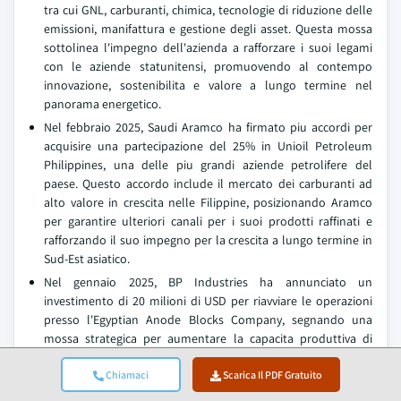
tra cui GNL, carburanti, chimica, tecnologie di riduzione delle
emissioni, manifattura e gestione degli asset. Questa mossa
sottolinea l'impegno dell'azienda a rafforzare i suoi legami
con le aziende statunitensi, promuovendo al contempo
innovazione, sostenibilita e valore a lungo termine nel
panorama energetico.
Nel febbraio 2025, Saudi Aramco ha firmato piu accordi per
acquisire una partecipazione del 25% in Unioil Petroleum
Philippines, una delle piu grandi aziende petrolifere del
paese. Questo accordo include il mercato dei carburanti ad
alto valore in crescita nelle Filippine, posizionando Aramco
per garantire ulteriori canali per i suoi prodotti raffinati e
rafforzando il suo impegno per la crescita a lungo termine in
Sud-Est asiatico.
Nel gennaio 2025, BP Industries ha annunciato un
investimento di 20 milioni di USD per riavviare le operazioni
presso l'Egyptian Anode Blocks Company, segnando una
mossa strategica per aumentare la capacita produttiva di
anodi nella regione. Questa ripresa dovrebbe stimolare una
maggiore domanda di coke di petrolio, una materia prima
Chiamaci
Scarica Il PDF Gratuito
critica nella produzione di anodi. La riapertura dell'impianto