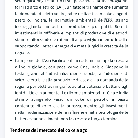
siderurgica degli Stati Uniti sta passando alla tecnologia dei
forni ad arco elettrico (EAF), un fattore trainante che aumenta
la domanda di elettrodi in grafite realizzati con coke a ago di
petrolio. Inoltre, le normative ambientali dell'EPA stanno
incoraggiando metodi di produzione piu puliti. Recenti
investimenti in raffinerie e impianti di produzione di elettrodi
stanno rafforzando le catene di approvvigionamento locali e
supportando i settori energetici e metallurgici in crescita della
regione.
La regione dell'Asia Pacifico e il mercato in piu rapida crescita
a livello globale, con paesi come Cina, India e Giappone in
testa grazie all'industrializzazione rapida, all'adozione di
veicoli elettrici e alla produzione di acciaio. La domanda della
regione per elettrodi in grafite ad alta potenza e batterie agli
ioni di litio e in aumento. Le riforme ambientali in Cina e India
stanno spingendo verso un coke di petrolio a basso
contenuto di zolfo e alta purezza, mentre gli investimenti
nella modernizzazione delle raffinerie e nella tecnologia delle
batterie stanno alimentando la crescita a lungo termine.
Tendenze del mercato del coke a ago