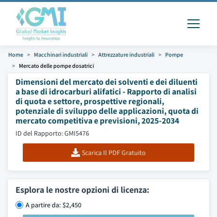
Home
Macchinari industriali
Attrezzature industriali
Pompe
Mercato delle pompe dosatrici
Dimensioni del mercato dei solventi e dei diluenti
a base di idrocarburi alifatici - Rapporto di analisi
di quota e settore, prospettive regionali,
potenziale di sviluppo delle applicazioni, quota di
mercato competitiva e previsioni, 2025-2034
ID del Rapporto: GMI5476
Scarica Il PDF Gratuito
Esplora le nostre opzioni di licenza:
A partire da: $2,450