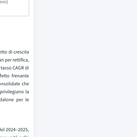
nni)
tto di crescita
 per rettifica,
n tasso CAGR di
fetto frenante
consolidate che
privilegiano la
ndalone per le
 del 2024–2025,