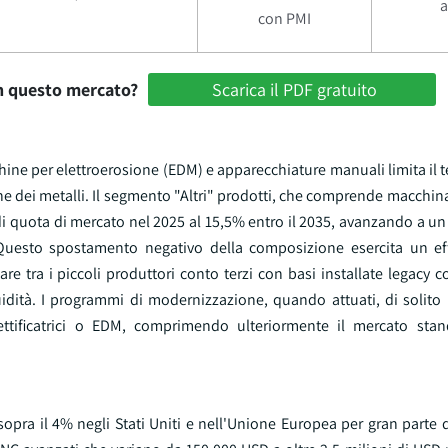
a
con PMI
in questo mercato?
Scarica il PDF gratuito
hine per elettroerosione (EDM) e apparecchiature manuali limita il te
e dei metalli. Il segmento "Altri" prodotti, che comprende macchinari
di quota di mercato nel 2025 al 15,5% entro il 2035, avanzando a u
. Questo spostamento negativo della composizione esercita un ef
are tra i piccoli produttori conto terzi con basi installate legacy 
uidità. I programmi di modernizzazione, quando attuati, di solito 
rettificatrici o EDM, comprimendo ulteriormente il mercato sta
sopra il 4% negli Stati Uniti e nell'Unione Europea per gran parte