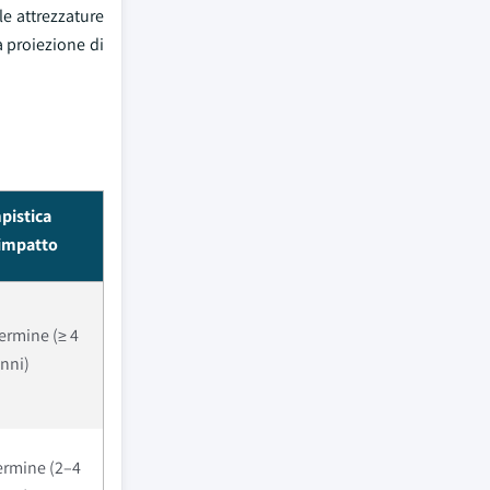
le attrezzature
a proiezione di
pistica
'impatto
ermine (≥ 4
nni)
ermine (2–4