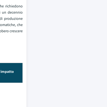
 che richiedono
di un decennio
 di produzione
utomatiche, che
ebbero crescere
l'impatto