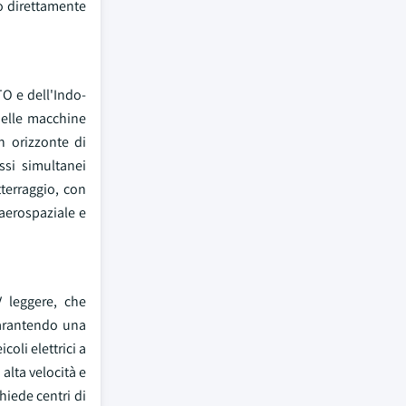
do direttamente
TO e dell'Indo-
delle macchine
n orizzonte di
ssi simultanei
tterraggio, con
 aerospaziale e
V leggere, che
garantendo una
oli elettrici a
alta velocità e
hiede centri di