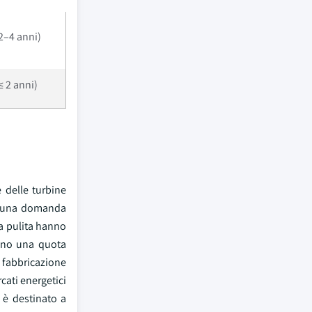
2–4 anni)
≤ 2 anni)
 delle turbine
do una domanda
ia pulita hanno
tano una quota
a fabbricazione
cati energetici
 è destinato a