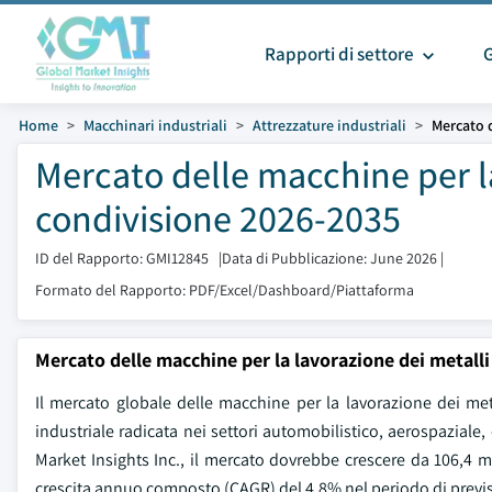
Rapporti di settore
Home
Macchinari industriali
Attrezzature industriali
Mercato d
Mercato delle macchine per l
condivisione 2026-2035
ID del Rapporto: GMI12845
|
Data di Pubblicazione: June 2026
|
Formato del Rapporto: PDF/Excel/Dashboard/Piattaforma
Mercato delle macchine per la lavorazione dei metalli
Il mercato globale delle macchine per la lavorazione dei met
industriale radicata nei settori automobilistico, aerospaziale
Market Insights Inc., il mercato dovrebbe crescere da 106,4 mil
crescita annuo composto (CAGR) del 4,8% nel periodo di previ