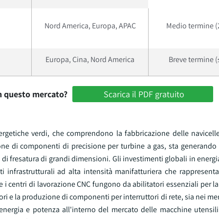
Nord America, Europa, APAC
Medio termine (
Europa, Cina, Nord America
Breve termine (
in questo mercato?
Scarica il PDF gratuito
nergetiche verdi, che comprendono la fabbricazione delle navicelle
zione di componenti di precisione per turbine a gas, sta generan
i di fresatura di grandi dimensioni. Gli investimenti globali in energ
ti infrastrutturali ad alta intensità manifatturiera che rappresen
 e i centri di lavorazione CNC fungono da abilitatori essenziali per l
ori e la produzione di componenti per interruttori di rete, sia nei mer
 energia e potenza all'interno del mercato delle macchine utensili