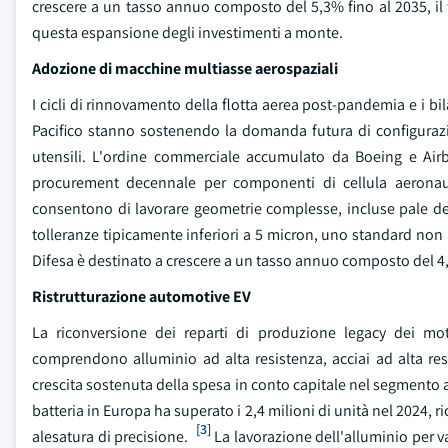
crescere a un tasso annuo composto del 5,3% fino al 2035, il ta
questa espansione degli investimenti a monte.
Adozione di macchine multiasse aerospaziali
I cicli di rinnovamento della flotta aerea post-pandemia e i b
Pacifico stanno sostenendo la domanda futura di configurazio
utensili. L'ordine commerciale accumulato da Boeing e Airb
procurement decennale per componenti di cellula aeronaut
consentono di lavorare geometrie complesse, incluse pale delle
tolleranze tipicamente inferiori a 5 micron, uno standard non 
Difesa è destinato a crescere a un tasso annuo composto del 4,
Ristrutturazione automotive EV
La riconversione dei reparti di produzione legacy dei mot
comprendono alluminio ad alta resistenza, acciai ad alta res
crescita sostenuta della spesa in conto capitale nel segmento a
batteria in Europa ha superato i 2,4 milioni di unità nel 2024, r
[3]
alesatura di precisione.
La lavorazione dell'alluminio per vas