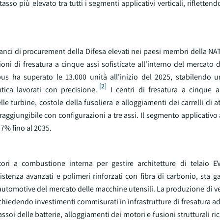
sso più elevato tra tutti i segmenti applicativi verticali, rifletten
ilanci di procurement della Difesa elevati nei paesi membri della NA
ni di fresatura a cinque assi sofisticate all'interno del mercato 
us ha superato le 13.000 unità all'inizio del 2025, stabilendo u
[2]
ica lavorati con precisione.
I centri di fresatura a cinque a
 turbine, costole della fusoliera e alloggiamenti dei carrelli di a
raggiungibile con configurazioni a tre assi. Il segmento applicativo
7% fino al 2035.
ori a combustione interna per gestire architetture di telaio E
istenza avanzati e polimeri rinforzati con fibra di carbonio, sta 
utomotive del mercato delle macchine utensili. La produzione di veic
ichiedendo investimenti commisurati in infrastrutture di fresatura ad 
soi delle batterie, alloggiamenti dei motori e fusioni strutturali ric