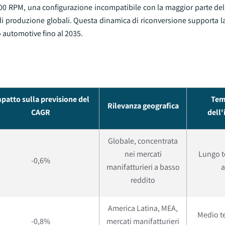
000 RPM, una configurazione incompatibile con la maggior parte del
ti di produzione globali. Questa dinamica di riconversione supporta l
 automotive fino al 2035.
patto sulla previsione del
Tem
Rilevanza geografica
CAGR
dell
Globale, concentrata
nei mercati
Lungo t
-0,6%
manifatturieri a basso
a
reddito
America Latina, MEA,
Medio t
-0,8%
mercati manifatturieri