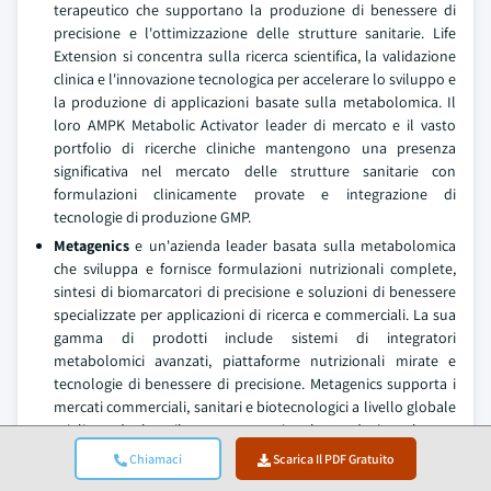
terapeutico che supportano la produzione di benessere di
precisione e l'ottimizzazione delle strutture sanitarie. Life
Extension si concentra sulla ricerca scientifica, la validazione
clinica e l'innovazione tecnologica per accelerare lo sviluppo e
la produzione di applicazioni basate sulla metabolomica. Il
loro AMPK Metabolic Activator leader di mercato e il vasto
portfolio di ricerche cliniche mantengono una presenza
significativa nel mercato delle strutture sanitarie con
formulazioni clinicamente provate e integrazione di
tecnologie di produzione GMP.
Metagenics
e un'azienda leader basata sulla metabolomica
che sviluppa e fornisce formulazioni nutrizionali complete,
sintesi di biomarcatori di precisione e soluzioni di benessere
specializzate per applicazioni di ricerca e commerciali. La sua
gamma di prodotti include sistemi di integratori
metabolomici avanzati, piattaforme nutrizionali mirate e
tecnologie di benessere di precisione. Metagenics supporta i
mercati commerciali, sanitari e biotecnologici a livello globale
migliorando lo sviluppo terapeutico, la produzione basata
sulla metabolomica e il miglioramento della nutrizione
Chiamaci
Scarica Il PDF Gratuito
personalizzata nei processi di trattamento. Il loro catalogo