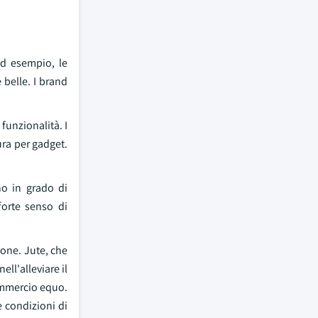
Ad esempio, le
 belle. I brand
funzionalità. I
ura per gadget.
no in grado di
forte senso di
sone. Jute, che
l'alleviare il
commercio equo.
e condizioni di