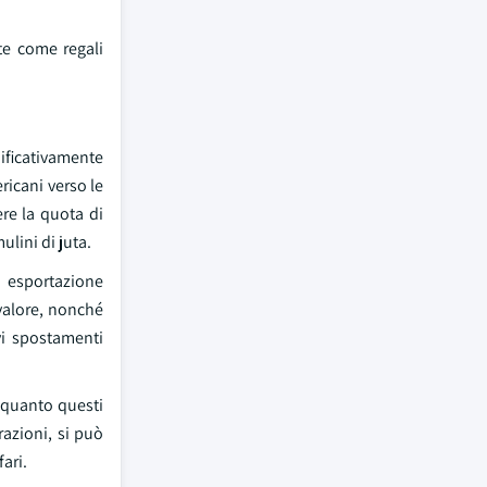
te come regali
nificativamente
ricani verso le
re la quota di
lini di juta.
i esportazione
valore, nonché
vi spostamenti
 quanto questi
razioni, si può
ari.