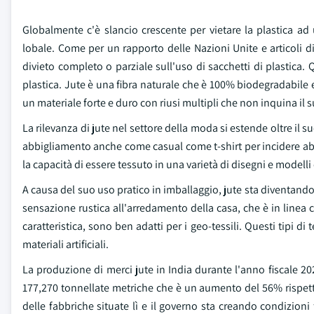
Globalmente c'è slancio crescente per vietare la plastica ad
lobale. Come per un rapporto delle Nazioni Unite e articoli d
divieto completo o parziale sull'uso di sacchetti di plastica.
plastica. Jute è una fibra naturale che è 100% biodegradabile 
un materiale forte e duro con riusi multipli che non inquina i
La rilevanza di jute nel settore della moda si estende oltre il
abbigliamento anche come casual come t-shirt per incidere abit
la capacità di essere tessuto in una varietà di disegni e modell
A causa del suo uso pratico in imballaggio, jute sta diventand
sensazione rustica all'arredamento della casa, che è in linea 
caratteristica, sono ben adatti per i geo-tessili. Questi tipi di
materiali artificiali.
La produzione di merci jute in India durante l'anno fiscale 2022
177,270 tonnellate metriche che è un aumento del 56% rispett
delle fabbriche situate lì e il governo sta creando condizioni f