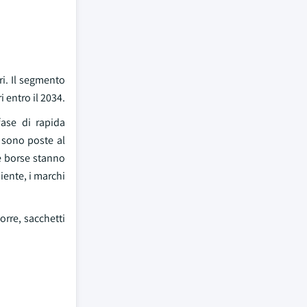
ri. Il segmento
 entro il 2034.
fase di rapida
e sono poste al
e borse stanno
iente, i marchi
orre, sacchetti