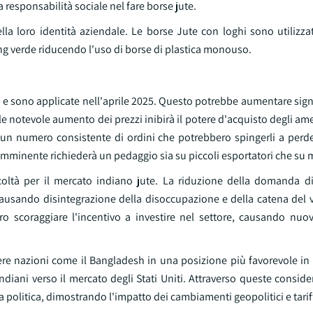
a responsabilità sociale nel fare borse jute.
la loro identità aziendale. Le borse Jute con loghi sono utilizza
ing verde riducendo l'uso di borse di plastica monouso.
 juta e sono applicate nell'aprile 2025. Questo potrebbe aumentare sig
ale notevole aumento dei prezzi inibirà il potere d'acquisto degli ame
e un numero consistente di ordini che potrebbero spingerli a perde
imminente richiederà un pedaggio sia su piccoli esportatori che su mu
icoltà per il mercato indiano jute. La riduzione della domanda d
causando disintegrazione della disoccupazione e della catena del 
ero scoraggiare l'incentivo a investire nel settore, causando nuo
ere nazioni come il Bangladesh in una posizione più favorevole in
indiani verso il mercato degli Stati Uniti. Attraverso queste conside
a politica, dimostrando l'impatto dei cambiamenti geopolitici e tariff