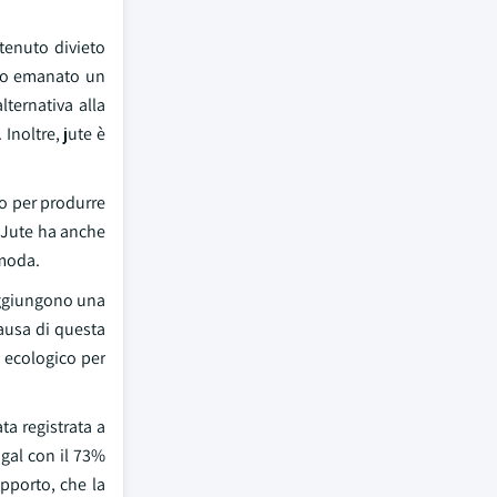
tenuto divieto
nno emanato un
lternativa alla
Inoltre, jute è
do per produrre
, Jute ha anche
 moda.
 aggiungono una
causa di questa
ù ecologico per
ta registrata a
gal con il 73%
upporto, che la