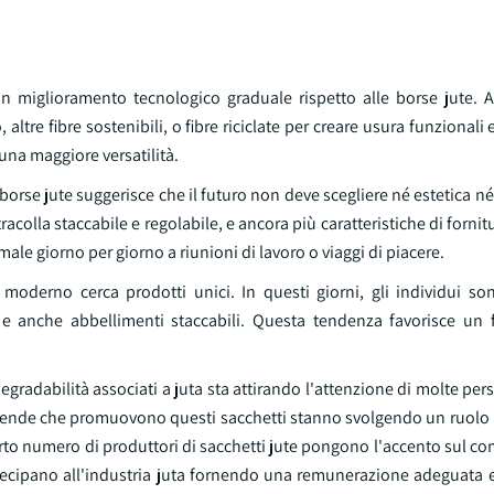
un miglioramento tecnologico graduale rispetto alle borse jute. 
re fibre sostenibili, o fibre riciclate per creare usura funzionali e
 una maggiore versatilità.
borse jute suggerisce che il futuro non deve scegliere né estetica né 
acolla staccabile e regolabile, e ancora più caratteristiche di fornit
le giorno per giorno a riunioni di lavoro o viaggi di piacere.
moderno cerca prodotti unici. In questi giorni, gli individui so
 anche abbellimenti staccabili. Questa tendenza favorisce un 
degradabilità associati a juta sta attirando l'attenzione di molte per
ende che promuovono questi sacchetti stanno svolgendo un ruolo nel
 certo numero di produttori di sacchetti jute pongono l'accento sul 
artecipano all'industria juta fornendo una remunerazione adeguata 