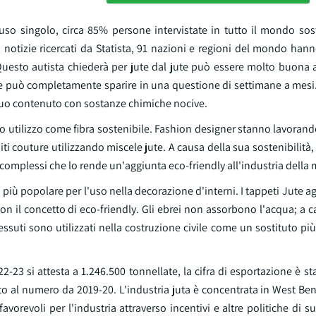
 uso singolo, circa 85% persone intervistate in tutto il mondo sos
i notizie ricercati da Statista, 91 nazioni e regioni del mondo ha
 Questo autista chiederà per jute dal jute può essere molto buona a
e può completamente sparire in una questione di settimane a mesi. 
l suo contenuto con sostanze chimiche nocive.
 suo utilizzo come fibra sostenibile. Fashion designer stanno lavoran
i couture utilizzando miscele jute. A causa della sua sostenibilità
i complessi che lo rende un'aggiunta eco-friendly all'industria della
o più popolare per l'uso nella decorazione d'interni. I tappeti Jute
con il concetto di eco-friendly. Gli ebrei non assorbono l'acqua; a 
 tessuti sono utilizzati nella costruzione civile come un sostituto pi
-23 si attesta a 1.246.500 tonnellate, la cifra di esportazione è sta
o al numero da 2019-20. L'industria juta è concentrata in West Ben
avorevoli per l'industria attraverso incentivi e altre politiche di s