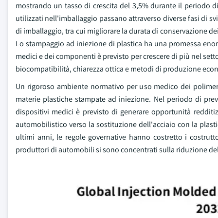
mostrando un tasso di crescita del 3,5% durante il periodo di pr
utilizzati nell'imballaggio passano attraverso diverse fasi di s
di imballaggio, tra cui migliorare la durata di conservazione dei
Lo stampaggio ad iniezione di plastica ha una promessa enorme.
medici e dei componenti è previsto per crescere di più nel set
biocompatibilità, chiarezza ottica e metodi di produzione ec
Un rigoroso ambiente normativo per uso medico dei polimeri n
materie plastiche stampate ad iniezione. Nel periodo di pre
dispositivi medici è previsto di generare opportunità reddit
automobilistico verso la sostituzione dell'acciaio con la plas
ultimi anni, le regole governative hanno costretto i costruttor
produttori di automobili si sono concentrati sulla riduzione de