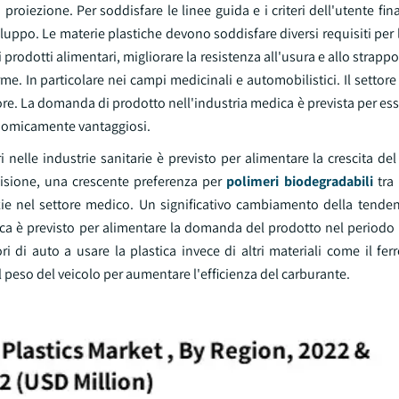
oiezione. Per soddisfare le linee guida e i criteri dell'utente finale
viluppo. Le materie plastiche devono soddisfare diversi requisiti per 
 prodotti alimentari, migliorare la resistenza all'usura e allo strappo
 In particolare nei campi medicinali e automobilistici. Il settore 
tore. La domanda di prodotto nell'industria medica è prevista per es
onomicamente vantaggiosi.
elle industrie sanitarie è previsto per alimentare la crescita del
visione, una crescente preferenza per
polimeri biodegradabili
tra 
izie nel settore medico. Un significativo cambiamento della tenden
tica è previsto per alimentare la domanda del prodotto nel periodo 
i di auto a usare la plastica invece di altri materiali come il ferro
l peso del veicolo per aumentare l'efficienza del carburante.