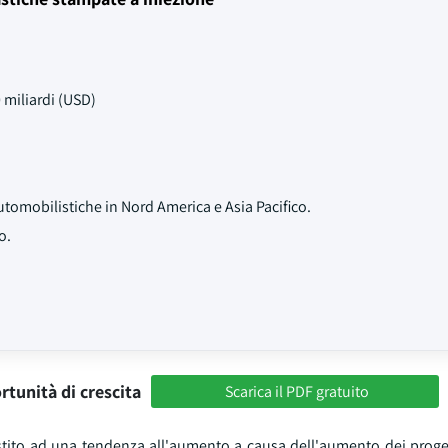
 miliardi (USD)
omobilistiche in Nord America e Asia Pacifico.
o.
rtunità di crescita
Scarica il PDF gratuito
sistito ad una tendenza all'aumento a causa dell'aumento dei proge