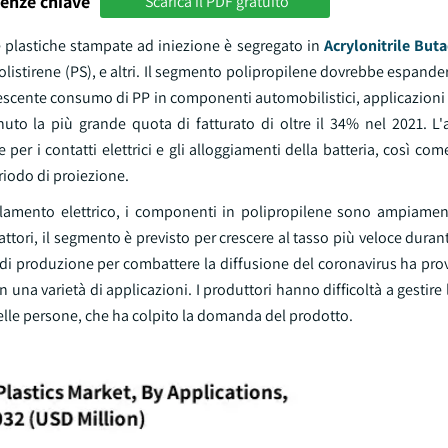
enze chiave
Scarica il PDF gratuito
e plastiche stampate ad iniezione è segregato in
Acrylonitrile But
olistirene (PS), e altri. Il segmento polipropilene dovrebbe espanders
crescente consumo di PP in componenti automobilistici, applicazioni
nuto la più grande quota di fatturato di oltre il 34% nel 2021. L
per i contatti elettrici e gli alloggiamenti della batteria, così com
riodo di proiezione.
solamento elettrico, i componenti in polipropilene sono ampiamente
fattori, il segmento è previsto per crescere al tasso più veloce durant
à di produzione per combattere la diffusione del coronavirus ha pr
a varietà di applicazioni. I produttori hanno difficoltà a gestire l
delle persone, che ha colpito la domanda del prodotto.