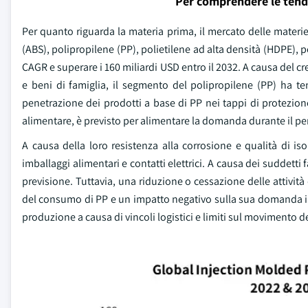
Per comprendere le tend
Per quanto riguarda la materia prima, il mercato delle materi
(ABS), polipropilene (PP), polietilene ad alta densità (HDPE), p
CAGR e superare i 160 miliardi USD entro il 2032. A causa del 
e beni di famiglia, il segmento del polipropilene (PP) ha te
penetrazione dei prodotti a base di PP nei tappi di protezione 
alimentare, è previsto per alimentare la domanda durante il pe
A causa della loro resistenza alla corrosione e qualità di i
imballaggi alimentari e contatti elettrici. A causa dei suddetti 
previsione. Tuttavia, una riduzione o cessazione delle attivit
del consumo di PP e un impatto negativo sulla sua domanda in un
produzione a causa di vincoli logistici e limiti sul movimento 