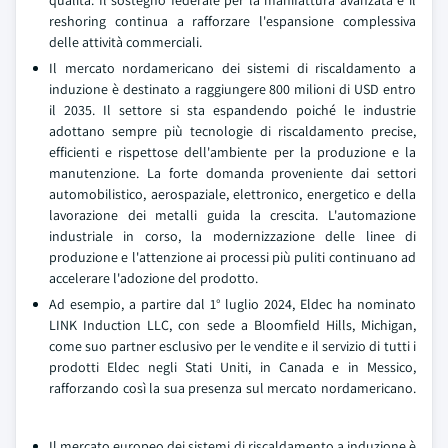
qualità. Il sostegno federale per la manifattura avanzata e il
reshoring continua a rafforzare l'espansione complessiva
delle attività commerciali.
Il mercato nordamericano dei sistemi di riscaldamento a
induzione è destinato a raggiungere 800 milioni di USD entro
il 2035. Il settore si sta espandendo poiché le industrie
adottano sempre più tecnologie di riscaldamento precise,
efficienti e rispettose dell'ambiente per la produzione e la
manutenzione. La forte domanda proveniente dai settori
automobilistico, aerospaziale, elettronico, energetico e della
lavorazione dei metalli guida la crescita. L'automazione
industriale in corso, la modernizzazione delle linee di
produzione e l'attenzione ai processi più puliti continuano ad
accelerare l'adozione del prodotto.
Ad esempio, a partire dal 1° luglio 2024, Eldec ha nominato
LINK Induction LLC, con sede a Bloomfield Hills, Michigan,
come suo partner esclusivo per le vendite e il servizio di tutti i
prodotti Eldec negli Stati Uniti, in Canada e in Messico,
rafforzando così la sua presenza sul mercato nordamericano.
Il mercato europeo dei sistemi di riscaldamento a induzione è