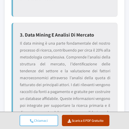
3. Data Mining E Analisi Di Mercato
Il data mining è una parte fondamentale del nostro
processo di ricerca, contribuendo per circa il 20% alla
metodologia complessiva. Comprende l'analisi della
struttura del mercato, l'identificazione delle
tendenze del settore e la valutazione dei fattori
macroeconomici attraverso l'analisi della quota di
fatturato dei principali attori. I dati rilevanti vengono
raccolti da fonti a pagamento e gratuite per costruire
un database affidabile. Queste informazioni vengono
poi integrate per supportare la ricerca primaria e il
dimensionamento del mercato, con validazione da
parte di stakeholder chiave come distributori,
Chiamaci
Scarica Il PDF Gratuito
produttori e associazioni.