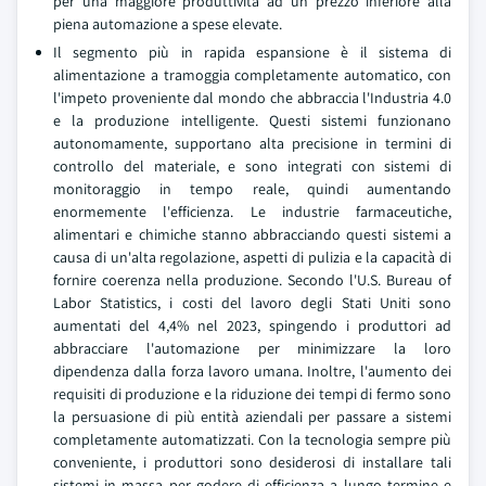
per una maggiore produttività ad un prezzo inferiore alla
piena automazione a spese elevate.
Il segmento più in rapida espansione è il sistema di
alimentazione a tramoggia completamente automatico, con
l'impeto proveniente dal mondo che abbraccia l'Industria 4.0
e la produzione intelligente. Questi sistemi funzionano
autonomamente, supportano alta precisione in termini di
controllo del materiale, e sono integrati con sistemi di
monitoraggio in tempo reale, quindi aumentando
enormemente l'efficienza. Le industrie farmaceutiche,
alimentari e chimiche stanno abbracciando questi sistemi a
causa di un'alta regolazione, aspetti di pulizia e la capacità di
fornire coerenza nella produzione. Secondo l'U.S. Bureau of
Labor Statistics, i costi del lavoro degli Stati Uniti sono
aumentati del 4,4% nel 2023, spingendo i produttori ad
abbracciare l'automazione per minimizzare la loro
dipendenza dalla forza lavoro umana. Inoltre, l'aumento dei
requisiti di produzione e la riduzione dei tempi di fermo sono
la persuasione di più entità aziendali per passare a sistemi
completamente automatizzati. Con la tecnologia sempre più
conveniente, i produttori sono desiderosi di installare tali
sistemi in massa per godere di efficienza a lungo termine e