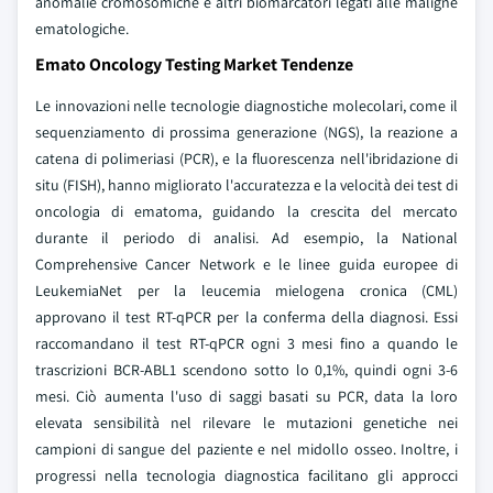
anomalie cromosomiche e altri biomarcatori legati alle maligne
ematologiche.
Emato Oncology Testing Market Tendenze
Le innovazioni nelle tecnologie diagnostiche molecolari, come il
sequenziamento di prossima generazione (NGS), la reazione a
catena di polimeriasi (PCR), e la fluorescenza nell'ibridazione di
situ (FISH), hanno migliorato l'accuratezza e la velocità dei test di
oncologia di ematoma, guidando la crescita del mercato
durante il periodo di analisi. Ad esempio, la National
Comprehensive Cancer Network e le linee guida europee di
LeukemiaNet per la leucemia mielogena cronica (CML)
approvano il test RT-qPCR per la conferma della diagnosi. Essi
raccomandano il test RT-qPCR ogni 3 mesi fino a quando le
trascrizioni BCR-ABL1 scendono sotto lo 0,1%, quindi ogni 3-6
mesi. Ciò aumenta l'uso di saggi basati su PCR, data la loro
elevata sensibilità nel rilevare le mutazioni genetiche nei
campioni di sangue del paziente e nel midollo osseo. Inoltre, i
progressi nella tecnologia diagnostica facilitano gli approcci