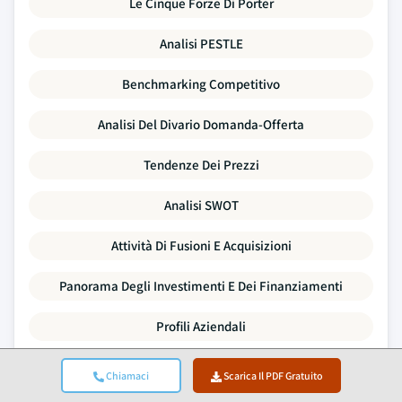
Le Cinque Forze Di Porter
Analisi PESTLE
Benchmarking Competitivo
Analisi Del Divario Domanda-Offerta
Tendenze Dei Prezzi
Analisi SWOT
Attività Di Fusioni E Acquisizioni
Panorama Degli Investimenti E Dei Finanziamenti
Profili Aziendali
Ogni punto dati di questo report è validato attraverso interviste
Chiamaci
Scarica Il PDF Gratuito
primarie, una vera modellazione bottom-up e rigorosi controlli