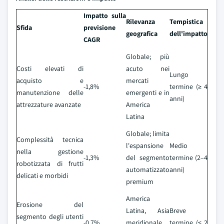
Impatto sulla
Rilevanza
Tempistica
Sfida
previsione
geografica
dell'impatto
CAGR
Globale; più
Costi elevati di
acuto nei
Lungo
acquisto e
mercati
-1,8%
termine (≥ 4
manutenzione delle
emergenti e in
anni)
attrezzature avanzate
America
Latina
Globale; limita
Complessità tecnica
l'espansione
Medio
nella gestione
-1,3%
del segmento
termine (2–4
robotizzata di frutti
automatizzato
anni)
delicati e morbidi
premium
America
Erosione del
Latina, Asia
Breve
segmento degli utenti
-0,7%
meridionale,
termine (≤ 2