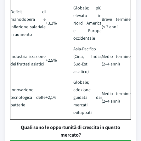
Globale; più
Deficit di
elevato in
manodopera e
Breve termine
+3,2%
Nord America
inflazione salariale
(≤ 2 anni)
e Europa
in aumento
occidentale
Asia-Pacifico
Industrializzazione
(Cina, India,
Medio termine
+2,5%
dei frutteti asiatici
Sud-Est
(2–4 anni)
asiatico)
Globale;
Innovazione
adozione
Medio termine
tecnologica delle
+2,1%
guidata dai
(2–4 anni)
batterie
mercati
sviluppati
Quali sono le opportunità di crescita in questo
mercato?