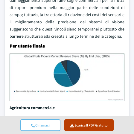
danneggiamento superiori alle soglie commerciali per la frutta
di export premium nella maggior parte delle condizioni di
campo; tuttavia, la traiettoria di riduzione dei costi dei sensori e
il miglioramento della precisione dei sistemi di visione
suggeriscono che questi vincoli siano temporanei piuttosto che
barriere strutturali alla crescita a lungo termine della categoria.
Per utente finale
Agricoltura commerciale
L'agricoltura commerciale rappresenta il segmento più ampio e
economicamente rilevante per i raccoglitori di frutta, generando
Chiamaci
Scarica Il PDF Gratuito
249,8 milioni di dollari nel 2025 e rappresentando il 42,7% della