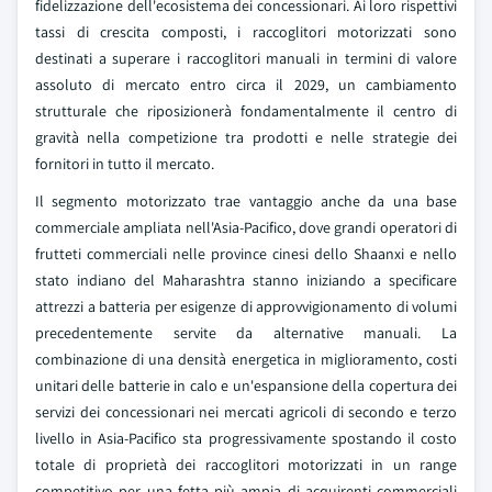
fidelizzazione dell'ecosistema dei concessionari. Ai loro rispettivi
tassi di crescita composti, i raccoglitori motorizzati sono
destinati a superare i raccoglitori manuali in termini di valore
assoluto di mercato entro circa il 2029, un cambiamento
strutturale che riposizionerà fondamentalmente il centro di
gravità nella competizione tra prodotti e nelle strategie dei
fornitori in tutto il mercato.
Il segmento motorizzato trae vantaggio anche da una base
commerciale ampliata nell'Asia-Pacifico, dove grandi operatori di
frutteti commerciali nelle province cinesi dello Shaanxi e nello
stato indiano del Maharashtra stanno iniziando a specificare
attrezzi a batteria per esigenze di approvvigionamento di volumi
precedentemente servite da alternative manuali. La
combinazione di una densità energetica in miglioramento, costi
unitari delle batterie in calo e un'espansione della copertura dei
servizi dei concessionari nei mercati agricoli di secondo e terzo
livello in Asia-Pacifico sta progressivamente spostando il costo
totale di proprietà dei raccoglitori motorizzati in un range
competitivo per una fetta più ampia di acquirenti commerciali