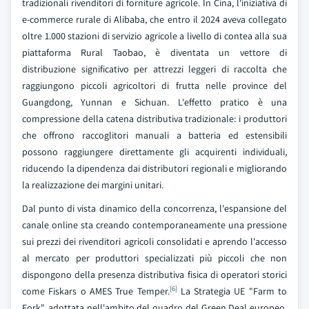
tradizionali rivenditori di forniture agricole. In Cina, l'iniziativa di
e-commerce rurale di Alibaba, che entro il 2024 aveva collegato
oltre 1.000 stazioni di servizio agricole a livello di contea alla sua
piattaforma Rural Taobao, è diventata un vettore di
distribuzione significativo per attrezzi leggeri di raccolta che
raggiungono piccoli agricoltori di frutta nelle province del
Guangdong, Yunnan e Sichuan. L'effetto pratico è una
compressione della catena distributiva tradizionale: i produttori
che offrono raccoglitori manuali a batteria ed estensibili
possono raggiungere direttamente gli acquirenti individuali,
riducendo la dipendenza dai distributori regionali e migliorando
la realizzazione dei margini unitari.
Dal punto di vista dinamico della concorrenza, l'espansione del
canale online sta creando contemporaneamente una pressione
sui prezzi dei rivenditori agricoli consolidati e aprendo l'accesso
al mercato per produttori specializzati più piccoli che non
dispongono della presenza distributiva fisica di operatori storici
[6]
come Fiskars o AMES True Temper.
La Strategia UE "Farm to
Fork", adottata nell'ambito del quadro del Green Deal europeo,