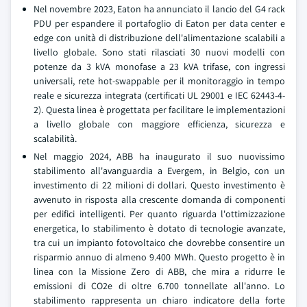
Nel novembre 2023, Eaton ha annunciato il lancio del G4 rack
PDU per espandere il portafoglio di Eaton per data center e
edge con unità di distribuzione dell'alimentazione scalabili a
livello globale. Sono stati rilasciati 30 nuovi modelli con
potenze da 3 kVA monofase a 23 kVA trifase, con ingressi
universali, rete hot-swappable per il monitoraggio in tempo
reale e sicurezza integrata (certificati UL 29001 e IEC 62443-4-
2). Questa linea è progettata per facilitare le implementazioni
a livello globale con maggiore efficienza, sicurezza e
scalabilità.
Nel maggio 2024, ABB ha inaugurato il suo nuovissimo
stabilimento all'avanguardia a Evergem, in Belgio, con un
investimento di 22 milioni di dollari. Questo investimento è
avvenuto in risposta alla crescente domanda di componenti
per edifici intelligenti. Per quanto riguarda l'ottimizzazione
energetica, lo stabilimento è dotato di tecnologie avanzate,
tra cui un impianto fotovoltaico che dovrebbe consentire un
risparmio annuo di almeno 9.400 MWh. Questo progetto è in
linea con la Missione Zero di ABB, che mira a ridurre le
emissioni di CO2e di oltre 6.700 tonnellate all'anno. Lo
stabilimento rappresenta un chiaro indicatore della forte