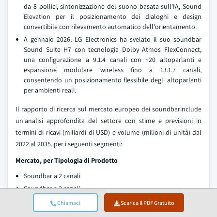
da 8 pollici, sintonizzazione del suono basata sull'IA, Sound
Elevation per il posizionamento dei dialoghi e design
convertibile con rilevamento automatico dell'orientamento.
A gennaio 2026, LG Electronics ha svelato il suo soundbar
Sound Suite H7 con tecnologia Dolby Atmos FlexConnect,
una configurazione a 9.1.4 canali con ~20 altoparlanti e
espansione modulare wireless fino a 13.1.7 canali,
consentendo un posizionamento flessibile degli altoparlanti
per ambienti reali.
Il rapporto di ricerca sul mercato europeo dei soundbarinclude
un'analisi approfondita del settore con stime e previsioni in
termini di ricavi (miliardi di USD) e volume (milioni di unità) dal
2022 al 2035, per i seguenti segmenti:
Mercato, per Tipologia di Prodotto
Soundbar a 2 canali
Soundbar a 3 canali
Soundbar a 5 canali
Chiamaci
Scarica Il PDF Gratuito
Soundbar a 7 canali