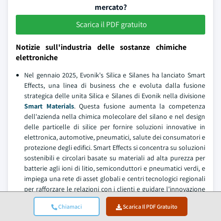
mercato?
Scarica il PDF gratuito
Notizie sull'industria delle sostanze chimiche
elettroniche
Nel gennaio 2025, Evonik's Silica e Silanes ha lanciato Smart
Effects, una linea di business che e evoluta dalla fusione
strategica delle unita Silica e Silanes di Evonik nella divisione
Smart Materials
. Questa fusione aumenta la competenza
dell'azienda nella chimica molecolare del silano e nel design
delle particelle di silice per fornire soluzioni innovative in
elettronica, automotive, pneumatici, salute dei consumatori e
protezione degli edifici. Smart Effects si concentra su soluzioni
sostenibili e circolari basate su materiali ad alta purezza per
batterie agli ioni di litio, semiconduttori e pneumatici verdi, e
impiega una rete di asset globali e centri tecnologici regionali
per rafforzare le relazioni con i clienti e guidare l'innovazione
in vari settori.
Chiamaci
Scarica Il PDF Gratuito
Nel ottobre 2023, FUJIFILM Corporation ha consolidato la sua