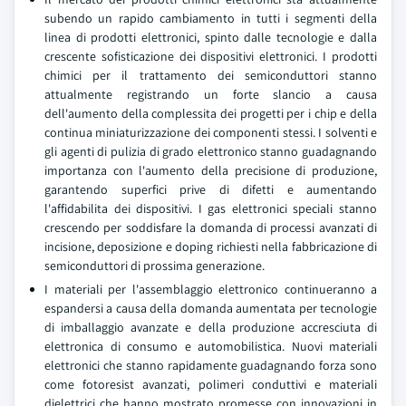
subendo un rapido cambiamento in tutti i segmenti della
linea di prodotti elettronici, spinto dalle tecnologie e dalla
crescente sofisticazione dei dispositivi elettronici. I prodotti
chimici per il trattamento dei semiconduttori stanno
attualmente registrando un forte slancio a causa
dell'aumento della complessita dei progetti per i chip e della
continua miniaturizzazione dei componenti stessi. I solventi e
gli agenti di pulizia di grado elettronico stanno guadagnando
importanza con l'aumento della precisione di produzione,
garantendo superfici prive di difetti e aumentando
l'affidabilita dei dispositivi. I gas elettronici speciali stanno
crescendo per soddisfare la domanda di processi avanzati di
incisione, deposizione e doping richiesti nella fabbricazione di
semiconduttori di prossima generazione.
I materiali per l'assemblaggio elettronico continueranno a
espandersi a causa della domanda aumentata per tecnologie
di imballaggio avanzate e della produzione accresciuta di
elettronica di consumo e automobilistica. Nuovi materiali
elettronici che stanno rapidamente guadagnando forza sono
come fotoresist avanzati, polimeri conduttivi e materiali
dielettrici che hanno mostrato promesse con innovazioni in