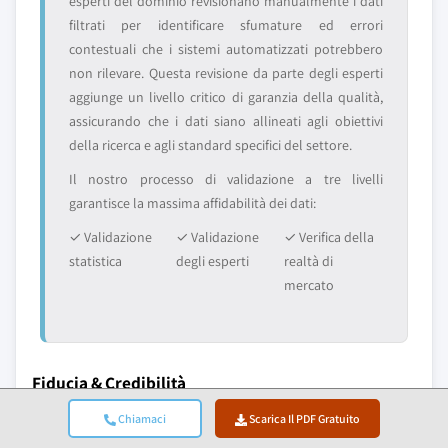
esperti del dominio revisionano manualmente i dati
filtrati per identificare sfumature ed errori
contestuali che i sistemi automatizzati potrebbero
non rilevare. Questa revisione da parte degli esperti
aggiunge un livello critico di garanzia della qualità,
assicurando che i dati siano allineati agli obiettivi
della ricerca e agli standard specifici del settore.
Il nostro processo di validazione a tre livelli
garantisce la massima affidabilità dei dati:
✓ Validazione
✓ Validazione
✓ Verifica della
statistica
degli esperti
realtà di
mercato
Fiducia & Credibilità
10+
A+
Chiamaci
Scarica Il PDF Gratuito