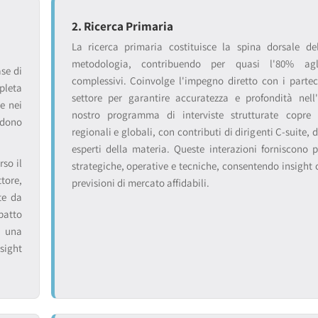
2. Ricerca Primaria
La ricerca primaria costituisce la spina dorsale de
metodologia, contribuendo per quasi l'80% agl
se di
complessivi. Coinvolge l'impegno diretto con i partec
leta
settore per garantire accuratezza e profondità nell'a
e nei
nostro programma di interviste strutturate copre 
ndono
regionali e globali, con contributi di dirigenti C-suite, d
esperti della materia. Queste interazioni forniscono p
so il
strategiche, operative e tecniche, consentendo insight 
ttore,
previsioni di mercato affidabili.
te da
patto
o una
sight