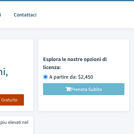
i
Contattaci
Esplora le nostre opzioni di
licenza:
i,
A partire da: $2,450
Prenota Subito
F Gratuito
piu elevati nel