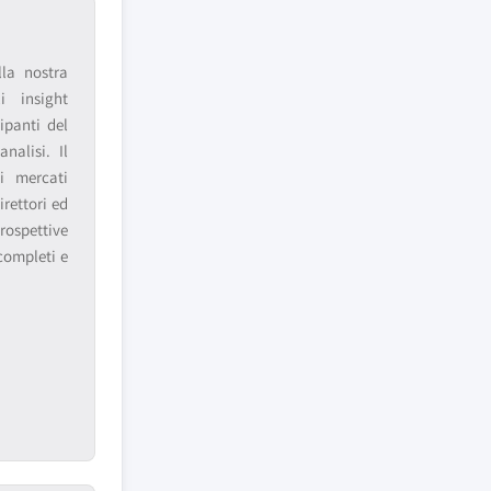
lla nostra
i insight
ipanti del
nalisi. Il
i mercati
irettori ed
rospettive
completi e