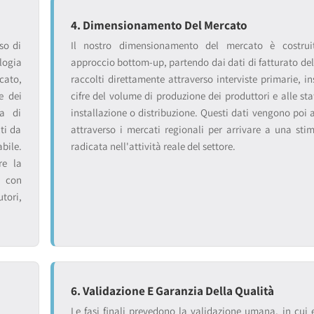
4. Dimensionamento Del Mercato
so di
Il nostro dimensionamento del mercato è costru
logia
approccio bottom-up, partendo dai dati di fatturato del
cato,
raccolti direttamente attraverso interviste primarie, in
e dei
cifre del volume di produzione dei produttori e alle sta
ta di
installazione o distribuzione. Questi dati vengono poi 
lti da
attraverso i mercati regionali per arrivare a una sti
bile.
radicata nell'attività reale del settore.
re la
, con
tori,
6. Validazione E Garanzia Della Qualità
Le fasi finali prevedono la validazione umana, in cui e