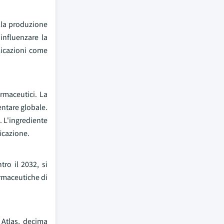
ella produzione
influenzare la
plicazioni come
armaceutici. La
entare globale.
. L'ingrediente
ficazione.
ro il 2032, si
armaceutiche di
 Atlas, decima