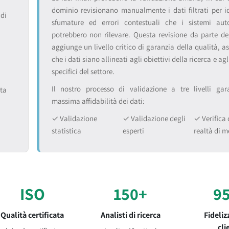
dominio revisionano manualmente i dati filtrati per id
 di
sfumature ed errori contestuali che i sistemi auto
potrebbero non rilevare. Questa revisione da parte deg
aggiunge un livello critico di garanzia della qualità, a
che i dati siano allineati agli obiettivi della ricerca e ag
specifici del settore.
Il nostro processo di validazione a tre livelli gar
ita
massima affidabilità dei dati:
✓ Validazione
✓ Validazione degli
✓ Verifica 
statistica
esperti
realtà di 
ISO
150+
9
Qualità certificata
Analisti di ricerca
Fideliz
cli