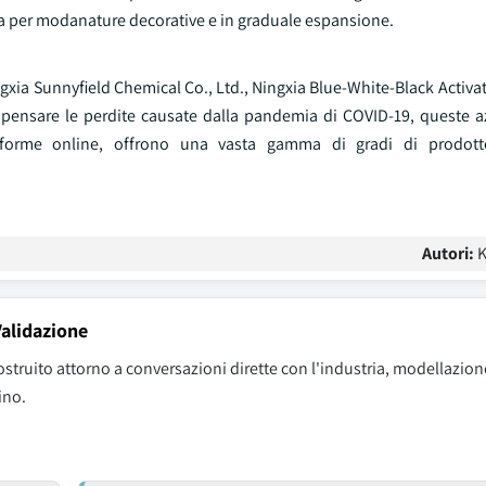
colla per modanature decorative e in graduale espansione.
ngxia Sunnyfield Chemical Co., Ltd., Ningxia Blue-White-Black Activ
ensare le perdite causate dalla pandemia di COVID-19, queste 
ttaforme online, offrono una vasta gamma di gradi di prodot
Autori:
K
Validazione
ostruito attorno a conversazioni dirette con l'industria, modellazion
ino.