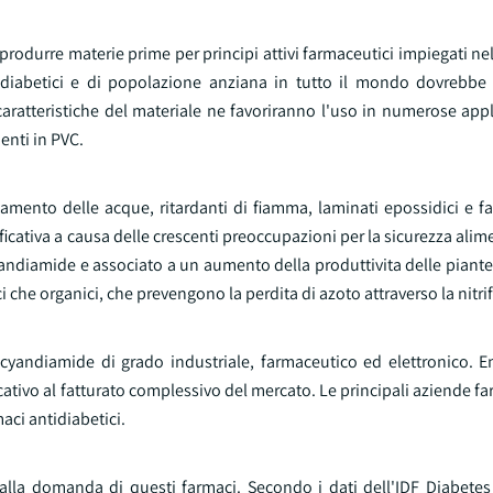
produrre materie prime per principi attivi farmaceutici impiegati n
 diabetici e di popolazione anziana in tutto il mondo dovrebbe 
 caratteristiche del materiale ne favoriranno l'uso in numerose ap
menti in PVC.
ttamento delle acque, ritardanti di fiamma, laminati epossidici e f
ificativa a causa delle crescenti preoccupazioni per la sicurezza alim
cyandiamide e associato a un aumento della produttivita delle piante
mici che organici, che prevengono la perdita di azoto attraverso la nitri
cyandiamide di grado industriale, farmaceutico ed elettronico. Ent
cativo al fatturato complessivo del mercato. Le principali aziende f
aci antidiabetici.
 alla domanda di questi farmaci. Secondo i dati dell'IDF Diabetes