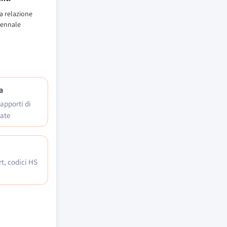
a relazione
ennale
a
rapporti di
zate
t, codici HS