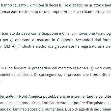
 hanno causato 6,7 milioni di decessi. Tre diabetici su quattro risie
farmaceutico e trainato da una popolazione invecchiante e da un el
e trainato da paesi come Giappone e Cina. L'innovazione tecnologi
per gli operatori di mercato in Giappone. Secondo i dati forni
(JEITA), l'industria elettronica giapponese ha registrato una cresc
i in Cina favorira le prospettive del mercato regionale. Questi co
nomici ed efficienti. Di conseguenza, si prevede che i produttori 
.
idenziale in Nord America potrebbe anche incrementare le vendite
ati e resine epossidiche. Con l'aumento del potere d'acquisto dei
omanda di laminati epossidici aumentera. L'uso di agenti di indurim