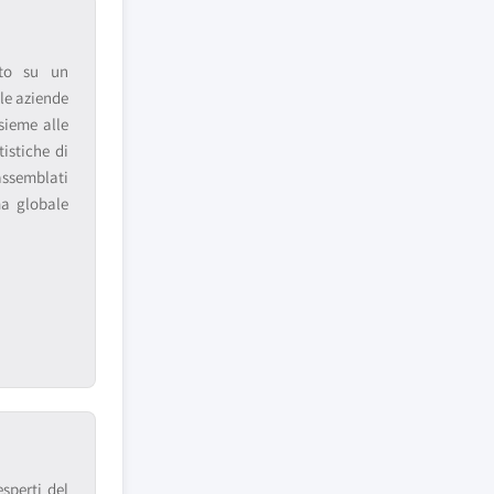
ito su un
le aziende
sieme alle
tistiche di
assemblati
ma globale
sperti del