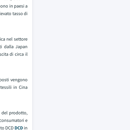
dono in paesi a
evato tasso di
ca nel settore
ti dalla Japan
ita di circa il
mposti vengono
tessili in Cina
 del prodotto,
 consumatori e
ento DCD
DCD
in