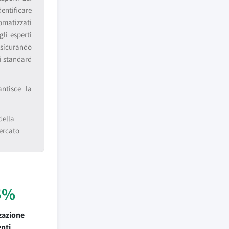
entificare
matizzati
li esperti
ssicurando
li standard
antisce la
della
mercato
5%
zazione
enti