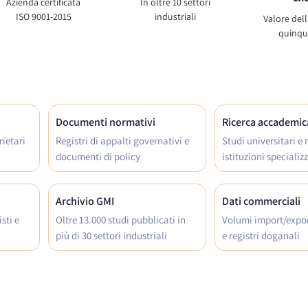
Azienda certificata
In oltre 10 settori
ISO 9001-2015
industriali
Valore dell
quinqu
Documenti normativi
Ricerca accademic
ietari
Registri di appalti governativi e
Studi universitari e 
documenti di policy
istituzioni specializ
Archivio GMI
Dati commerciali
sti e
Oltre 13.000 studi pubblicati in
Volumi import/expor
più di 30 settori industriali
e registri doganali