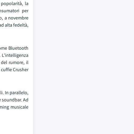
 popolarità, la
onsumatori per
io, a novembre
ad alta fedeltà,
 come Bluetooth
 L'intelligenza
e del rumore, il
 cuffie Crusher
. In parallelo,
le soundbar. Ad
aming musicale