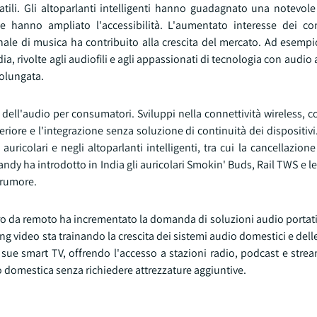
atili. Gli altoparlanti intelligenti hanno guadagnato una notevole
e hanno ampliato l'accessibilità. L'aumentato interesse dei c
nale di musica ha contribuito alla crescita del mercato. Ad esemp
a, rivolte agli audiofili e agli appassionati di tecnologia con audio 
rolungata.
 dell'audio per consumatori. Sviluppi nella connettività wireless,
riore e l'integrazione senza soluzione di continuità dei dispositivi.
 auricolari e negli altoparlanti intelligenti, tra cui la cancellazion
andy ha introdotto in India gli auricolari Smokin' Buds, Rail TWS e le
 rumore.
o da remoto ha incrementato la domanda di soluzioni audio portatili
ming video sta trainando la crescita dei sistemi audio domestici e del
sue smart TV, offrendo l'accesso a stazioni radio, podcast e stre
o domestica senza richiedere attrezzature aggiuntive.