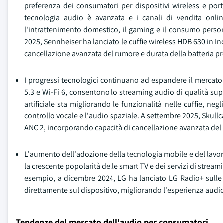
preferenza dei consumatori per dispositivi wireless e port
tecnologia audio è avanzata e i canali di vendita onlin
l'intrattenimento domestico, il gaming e il consumo perso
2025, Sennheiser ha lanciato le cuffie wireless HDB 630 in Indi
cancellazione avanzata del rumore e durata della batteria p
I progressi tecnologici continuano ad espandere il mercato
5.3 e Wi-Fi 6, consentono lo streaming audio di qualità supe
artificiale sta migliorando le funzionalità nelle cuffie, negli
controllo vocale e l'audio spaziale. A settembre 2025, Skullc
ANC 2, incorporando capacità di cancellazione avanzata del
L'aumento dell'adozione della tecnologia mobile e del lavor
la crescente popolarità delle smart TV e dei servizi di strea
esempio, a dicembre 2024, LG ha lanciato LG Radio+ sulle 
direttamente sul dispositivo, migliorando l'esperienza audi
Tendenze del mercato dell'audio per consumatori