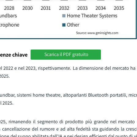
enze chiave
Scarica il PDF gratuito
nel 2022 e nel 2023, rispettivamente. La dimensione del mercato ha
2025.
undbar, sistemi home theatre, altoparlanti Bluetooth portatili, microf
l 2025.
 2025, rimanendo il segmento di prodotto più grande nel mercato 
cancellazione del rumore e ad alta fedeltà sta guidando la crescit
one del suono abilitata dall'IA e nei design efficienti dal punto di v