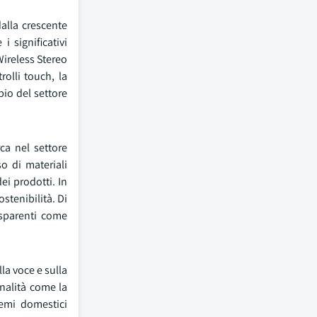
alla crescente
 significativi
Wireless Stereo
olli touch, la
pio del settore
ca nel settore
o di materiali
ei prodotti. In
stenibilità. Di
asparenti come
la voce e sulla
onalità come la
temi domestici