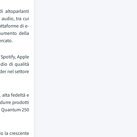
i altoparlanti
 audio, tra cui
attaforme di e-
aumento della
ercato.
 Spotify, Apple
dio di qualità
der nel settore
 alta fedeltà e
durre prodotti
 e Quantum 250
do la crescente