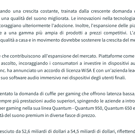
rando una crescita costante, trainata dalla crescente domanda d
no una qualità del suono migliorata. Le innovazioni nella tecnologia
coraggiano ulteriormente l'adozione. Inoltre, l'espansione delle pi
e a una gamma più ampia di prodotti a prezzi competitivi. L'
qualità a casa e in movimento dovrebbe sostenere la crescita del m
ve che contribuiscono all'espansione del mercato. Piattaforme come
scolto, incoraggiando i consumatori a investire in dispositivi au
Inc. ha annunciato un accordo di licenza WiSA E con un'azienda lea
uo software audio immersivo nei dispositivi degli utenti finali.
umentato la domanda di cuffie per gaming che offrono latenza bassa,
mpre più prestazioni audio superiori, spingendo le aziende a intro
fie per gaming nella sua linea Quantum - Quantum 950, Quantum 650
tà del suono premium in diverse fasce di prezzo.
ciuto da 52,6 miliardi di dollari a 54,5 miliardi di dollari, rifletten