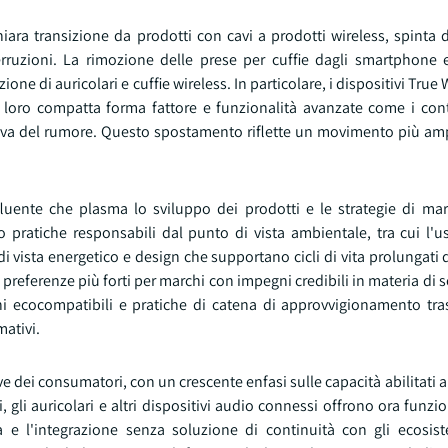
ara transizione da prodotti con cavi a prodotti wireless, spinta d
uzioni. La rimozione delle prese per cuffie dagli smartphone e i
ne di auricolari e cuffie wireless. In particolare, i dispositivi True 
loro compatta forma fattore e funzionalità avanzate come i contr
attiva del rumore. Questo spostamento riflette un movimento più am
luente che plasma lo sviluppo dei prodotti e le strategie di mar
pratiche responsabili dal punto di vista ambientale, tra cui l'us
 di vista energetico e design che supportano cicli di vita prolungati d
referenze più forti per marchi con impegni credibili in materia di so
 ecocompatibili e pratiche di catena di approvvigionamento tr
mativi.
e dei consumatori, con un crescente enfasi sulle capacità abilitati al
i, gli auricolari e altri dispositivi audio connessi offrono ora funzi
a e l'integrazione senza soluzione di continuità con gli ecosis