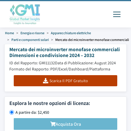
Home
Energia e risorse
Apparecchiature elettriche
Parti e componenti solari
Mercato dei microinverter monofase commerciali
Mercato dei microinverter monofase commerciali
Dimensioni e condivisione 2024 – 2032
ID del Rapporto: GMI11132
Data di Pubblicazione: August 2024
Formato del Rapporto: PDF/Excel/Dashboard/Piattaforma
Scarica Il PDF Gratuito
Esplora le nostre opzioni di licenza:
A partire da: $2,450
Acquista Ora