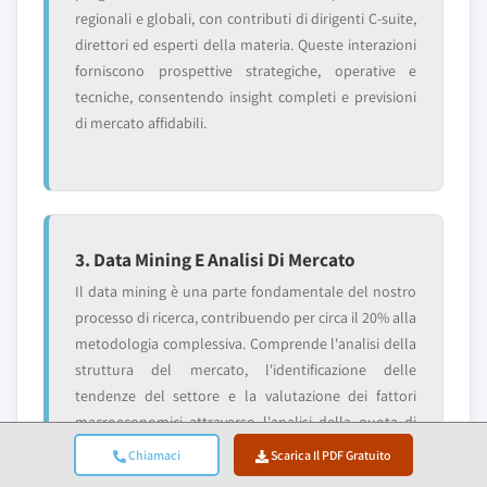
regionali e globali, con contributi di dirigenti C-suite,
direttori ed esperti della materia. Queste interazioni
forniscono prospettive strategiche, operative e
tecniche, consentendo insight completi e previsioni
di mercato affidabili.
3. Data Mining E Analisi Di Mercato
Il data mining è una parte fondamentale del nostro
processo di ricerca, contribuendo per circa il 20% alla
metodologia complessiva. Comprende l'analisi della
struttura del mercato, l'identificazione delle
tendenze del settore e la valutazione dei fattori
macroeconomici attraverso l'analisi della quota di
fatturato dei principali attori. I dati rilevanti vengono
Chiamaci
Scarica Il PDF Gratuito
raccolti da fonti a pagamento e gratuite per costruire