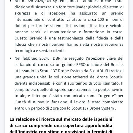
Nel marzo 2024, OSI Systems, Inc. ha annunciato che la sua
divisione di sicurezza, un fornitore leader globale di sistemi di
sicurezza e di ispezione, ha assicurato un premio
internazionale di contratto valutato a circa 100 milioni di
dollari per fornire sistemi di ispezione di carico e veicolo,
nonché servizi di manutenzione e formazione in corso.
Questo premio è una testimonianza della fiducia e della
fiducia che i nostri partner hanno nella nostra esperienza
tecnologica e servizio clienti.
Nel febbraio 2024, TDBR ha eseguito l'ispezione visiva del
serbatoio di carico su un grande FPSO offshore del Brasile,
utilizzando lo Scout 137 Drone System da ScoutDI. Si tratta di
una grande unità, la soluzione tethered del drone ScoutDI
diventa indispensabile con il suo tempo di volo illimitato. Il
compito era quello di ispezionare trasversali a ponte, nove in
totale, e il tempo è stato comunicato come “urgente” per
l'unità di nuovo in funzione. Il lavoro è stato completato
entro un periodo di 2 ore con lo Scout 137 Drone System
.
La relazione di ricerca sul mercato delle ispezioni
di carico comprende una copertura approfondita
dell'industria con stime e previsioni in termini di