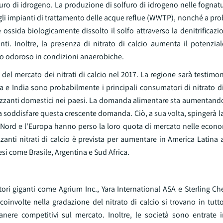
uro di idrogeno. La produzione di solfuro di idrogeno nelle fognat
egli impianti di trattamento delle acque reflue (WWTP), nonché a pro
e ossida biologicamente dissolto il solfo attraverso la denitrificazi
danti. Inoltre, la presenza di nitrato di calcio aumenta il potenzia
to odoroso in condizioni anaerobiche.
 del mercato dei nitrati di calcio nel 2017. La regione sarà testim
 e India sono probabilmente i principali consumatori di nitrato di
ilizzanti domestici nei paesi. La domanda alimentare sta aumentand
i a soddisfare questa crescente domanda. Ciò, a sua volta, spingerà
del Nord e l'Europa hanno perso la loro quota di mercato nelle eco
izzanti nitrati di calcio è prevista per aumentare in America Latina
aesi come Brasile, Argentina e Sud Africa.
atori giganti come Agrium Inc., Yara International ASA e Sterling C
coinvolte nella gradazione del nitrato di calcio si trovano in tut
anere competitivi sul mercato. Inoltre, le società sono entrate i