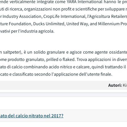
aziende verticalmente integrate come YARA International hanno le pr
ti di ricerca, organizzazioni non profit e scientifiche per sviluppare 
r Industry Association, CropLife International, l'Agricoltura Retailer
culture Foundation, Ducks Unlimited, United Way, and Millennium Pr
ativi per l'industria agricola.
n saltpeter), è un solido granulare e agisce come agente ossidante
me prodotto granulato, prilled o flaked. Trova applicazioni in diver
rato di calcio combinando acido nitrico e calcare, quindi trattando 
cato e classificato secondo l'applicazione dell'utente finale.
Autori:
Ki
ato del calcio nitrato nel 2017?