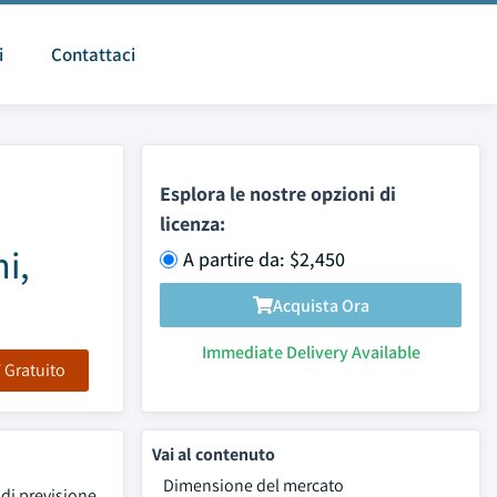
i
Contattaci
Esplora le nostre opzioni di
licenza:
i,
A partire da: $2,450
Acquista Ora
Immediate Delivery Available
F Gratuito
Vai al contenuto
Dimensione del mercato
di previsione.