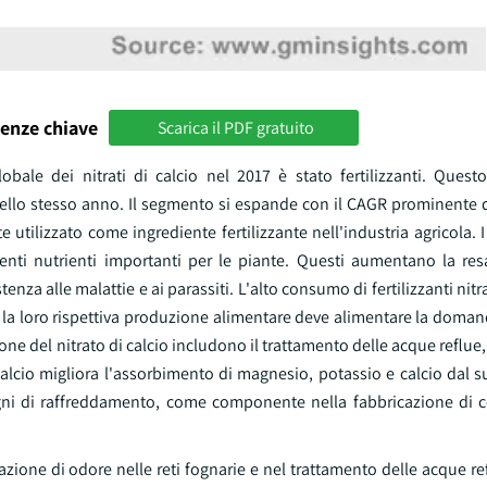
enze chiave
Scarica il PDF gratuito
bale dei nitrati di calcio nel 2017 è stato fertilizzanti. Ques
 nello stesso anno. Il segmento si espande con il CAGR prominente 
utilizzato come ingrediente fertilizzante nell'industria agricola. I f
nti nutrienti importanti per le piante. Questi aumentano la resa
nza alle malattie e ai parassiti. L'alto consumo di fertilizzanti nitra
re la loro rispettiva produzione alimentare deve alimentare la doma
zione del nitrato di calcio includono il trattamento delle acque reflue
calcio migliora l'assorbimento di magnesio, potassio e calcio dal suo
 bagni di raffreddamento, come componente nella fabbricazione di 
mazione di odore nelle reti fognarie e nel trattamento delle acque r