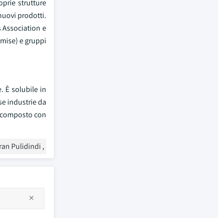
oprie strutture
nuovi prodotti.
s Association e
omise) e gruppi
. È solubile in
se industrie da
il composto con
ran Pulidindi ,