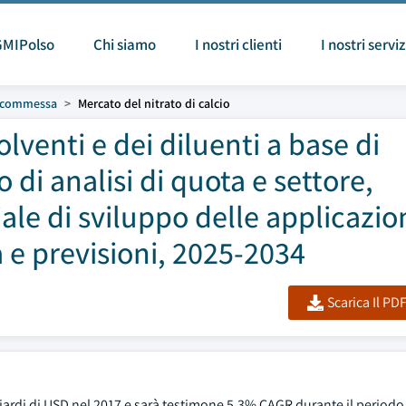
GMIPolso
Chi siamo
I nostri clienti
I nostri serviz
u commessa
Mercato del nitrato di calcio
lventi e dei diluenti a base di
o di analisi di quota e settore,
ale di sviluppo delle applicazion
 e previsioni, 2025-2034
Scarica Il PD
liardi di USD nel 2017 e sarà testimone 5,3% CAGR durante il periodo 