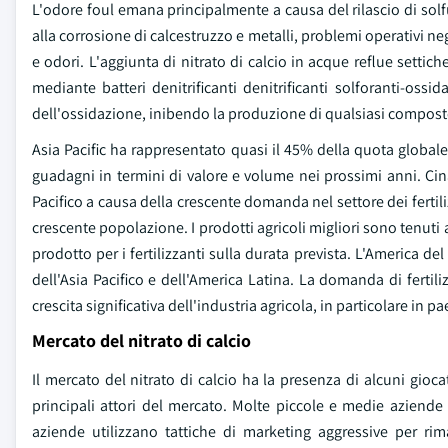
L'odore foul emana principalmente a causa del rilascio di solf
alla corrosione di calcestruzzo e metalli, problemi operativi n
e odori. L'aggiunta di nitrato di calcio in acque reflue settich
mediante batteri denitrificanti denitrificanti solforanti-ossi
dell'ossidazione, inibendo la produzione di qualsiasi compos
Asia Pacific ha rappresentato quasi il 45% della quota globale
guadagni in termini di valore e volume nei prossimi anni. Cina
Pacifico a causa della crescente domanda nel settore dei fert
crescente popolazione. I prodotti agricoli migliori sono tenut
prodotto per i fertilizzanti sulla durata prevista. L'America 
dell'Asia Pacifico e dell'America Latina. La domanda di fertil
crescita significativa dell'industria agricola, in particolare in p
Mercato del nitrato di calcio
Il mercato del nitrato di calcio ha la presenza di alcuni gioc
principali attori del mercato. Molte piccole e medie aziende 
aziende utilizzano tattiche di marketing aggressive per rim