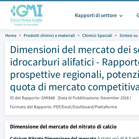
Rapporti di settore
Home
Prodotti chimici e materiali
Chimici Speciali
Sintesi s
Dimensioni del mercato dei so
idrocarburi alifatici - Rapport
prospettive regionali, potenzi
quota di mercato competitiva
ID del Rapporto: GMI848
|
Data di Pubblicazione: December 2018
|
Formato del Rapporto: PDF/Excel/Dashboard/Piattaforma
Dimensione del mercato del nitrato di calcio
Calcium Nitrate Dimensione del mercato
è stato più di 8,5 mi