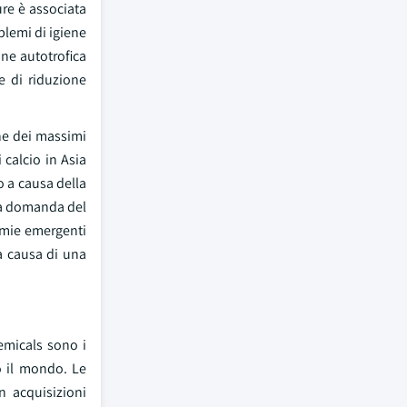
ure è associata
blemi di igiene
one autotrofica
le di riduzione
one dei massimi
 calcio in Asia
o a causa della
 la domanda del
nomie emergenti
 a causa di una
hemicals sono i
to il mondo. Le
n acquisizioni