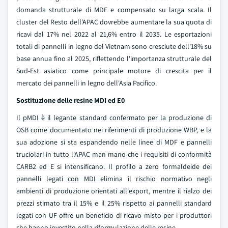
domanda strutturale di MDF e compensato su larga scala. Il
cluster del Resto dell'APAC dovrebbe aumentare la sua quota di
ricavi dal 17% nel 2022 al 21,6% entro il 2035. Le esportazioni
totali di pannelli in legno del Vietnam sono cresciute dell'18% su
base annua fino al 2025, riflettendo l'importanza strutturale del
Sud-Est asiatico come principale motore di crescita per il
mercato dei pannelli in legno dell'Asia Pacifico.
Sostituzione delle resine MDI ed E0
Il pMDI è il legante standard confermato per la produzione di
OSB come documentato nei riferimenti di produzione WBP, e la
sua adozione si sta espandendo nelle linee di MDF e pannelli
truciolari in tutto l'APAC man mano che i requisiti di conformità
CARB2 ed E si intensificano. Il profilo a zero formaldeide dei
pannelli legati con MDI elimina il rischio normativo negli
ambienti di produzione orientati all'export, mentre il rialzo dei
prezzi stimato tra il 15% e il 25% rispetto ai pannelli standard
legati con UF offre un beneficio di ricavo misto per i produttori
che hanno investito nella riformulazione delle resine.