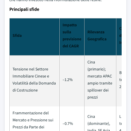
Principali sfide
Impatto
Crono
sulla
Rilevanza
Sfida
degli
previsione
Geografica
Impatt
del CAGR
Cina
Tensione nel Settore
(primario);
Breve
Immobiliare Cinese e
mercato APAC
–1.2%
termin
Volatilità della Domanda
ampio tramite
2 anni)
di Costruzione
spillover dei
prezzi
Frammentazione del
Cina
Lungo
Mercato e Pressione sui
–0.7%
(dominante),
termin
Prezzi da Parte dei
India, SE Asia
4 anni)