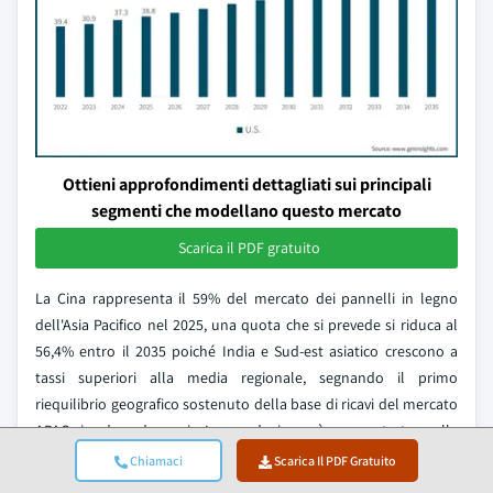
Ottieni approfondimenti dettagliati sui principali
segmenti che modellano questo mercato
Scarica il PDF gratuito
La Cina rappresenta il 59% del mercato dei pannelli in legno
dell'Asia Pacifico nel 2025, una quota che si prevede si riduca al
56,4% entro il 2035 poiché India e Sud-est asiatico crescono a
tassi superiori alla media regionale, segnando il primo
riequilibrio geografico sostenuto della base di ricavi del mercato
APAC in due decenni. La produzione è concentrata nelle
province di Shandong, Guangxi, Fujian e Guangdong, dove
Chiamaci
Scarica Il PDF Gratuito
migliaia di produttori indipendenti di compensato, MDF e