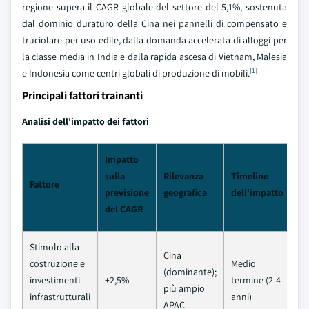
regione supera il CAGR globale del settore del 5,1%, sostenuta
dal dominio duraturo della Cina nei pannelli di compensato e
truciolare per uso edile, dalla domanda accelerata di alloggi per
la classe media in India e dalla rapida ascesa di Vietnam, Malesia
[1]
e Indonesia come centri globali di produzione di mobili.
Principali fattori trainanti
Analisi dell'impatto dei fattori
Impatto
sulla
Rilevanza
Timeline
Fattore
previsione
geografica
dell'impatto
del CAGR
Stimolo alla
Cina
costruzione e
Medio
(dominante);
investimenti
+2,5%
termine (2-4
più ampio
infrastrutturali
anni)
APAC