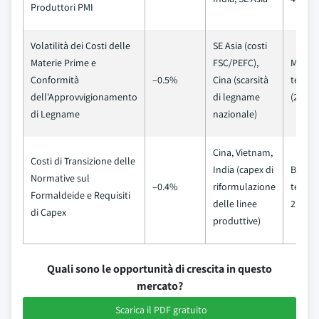
Produttori PMI
Volatilità dei Costi delle
SE Asia (costi
Materie Prime e
FSC/PEFC),
Medio
Conformità
–0.5%
Cina (scarsità
termi
dell'Approvvigionamento
di legname
(2–4 a
di Legname
nazionale)
Cina, Vietnam,
Costi di Transizione delle
India (capex di
Breve
Normative sul
–0.4%
riformulazione
termin
Formaldeide e Requisiti
delle linee
2 anni)
di Capex
produttive)
Quali sono le opportunità di crescita in questo
mercato?
Scarica il PDF gratuito