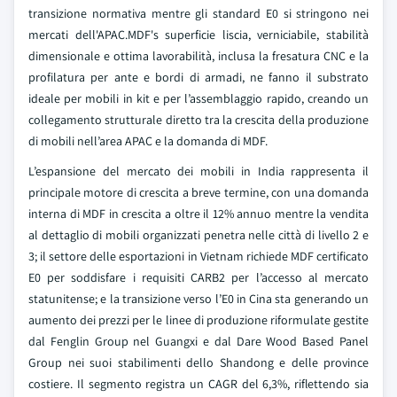
transizione normativa mentre gli standard E0 si stringono nei
mercati dell'APAC.MDF's superficie liscia, verniciabile, stabilità
dimensionale e ottima lavorabilità, inclusa la fresatura CNC e la
profilatura per ante e bordi di armadi, ne fanno il substrato
ideale per mobili in kit e per l’assemblaggio rapido, creando un
collegamento strutturale diretto tra la crescita della produzione
di mobili nell’area APAC e la domanda di MDF.
L’espansione del mercato dei mobili in India rappresenta il
principale motore di crescita a breve termine, con una domanda
interna di MDF in crescita a oltre il 12% annuo mentre la vendita
al dettaglio di mobili organizzati penetra nelle città di livello 2 e
3; il settore delle esportazioni in Vietnam richiede MDF certificato
E0 per soddisfare i requisiti CARB2 per l’accesso al mercato
statunitense; e la transizione verso l’E0 in Cina sta generando un
aumento dei prezzi per le linee di produzione riformulate gestite
dal Fenglin Group nel Guangxi e dal Dare Wood Based Panel
Group nei suoi stabilimenti dello Shandong e delle province
costiere. Il segmento registra un CAGR del 6,3%, riflettendo sia