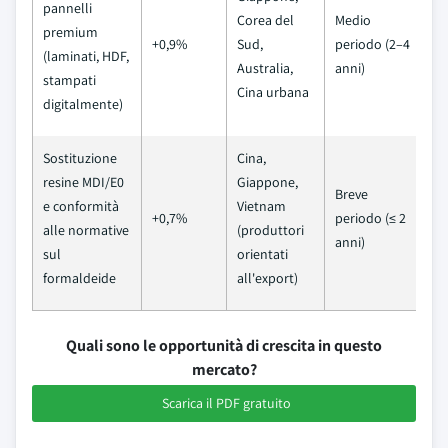
pannelli
Corea del
Medio
premium
+0,9%
Sud,
periodo (2–4
(laminati, HDF,
Australia,
anni)
stampati
Cina urbana
digitalmente)
Sostituzione
Cina,
resine MDI/E0
Giappone,
Breve
e conformità
Vietnam
+0,7%
periodo (≤ 2
alle normative
(produttori
anni)
sul
orientati
formaldeide
all'export)
Quali sono le opportunità di crescita in questo
mercato?
Scarica il PDF gratuito