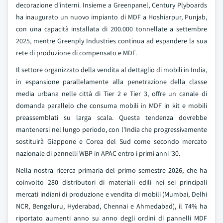
decorazione d'interni. Insieme a Greenpanel, Century Plyboards
ha inaugurato un nuovo impianto di MDF a Hoshiarpur, Punjab,
con una capacità installata di 200.000 tonnellate a settembre
2025, mentre Greenply Industries continua ad espandere la sua
rete di produzione di compensato e MDF.
Il settore organizzato della vendita al dettaglio di mobili in India,
in espansione parallelamente alla penetrazione della classe
media urbana nelle città di Tier 2 e Tier 3, offre un canale di
domanda parallelo che consuma mobili in MDF in kit e mobili
preassemblati su larga scala. Questa tendenza dovrebbe
mantenersi nel lungo periodo, con l'India che progressivamente
sostituirà Giappone e Corea del Sud come secondo mercato
nazionale di pannelli WBP in APAC entro i primi anni '30.
Nella nostra ricerca primaria del primo semestre 2026, che ha
coinvolto 280 distributori di materiali edili nei sei principali
mercati indiani di produzione e vendita di mobili (Mumbai, Delhi
NCR, Bengaluru, Hyderabad, Chennai e Ahmedabad), il 74% ha
riportato aumenti anno su anno degli ordini di pannelli MDF