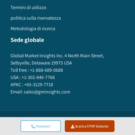
Termini di utilizzo
politica sulla riservatezza
Metodologia di ricerca
Sede globale
Global Market Insights Inc. 4 North Main Street,
Selbyville, Delaware 19975 USA
Toll free :
+1-888-689-0688
USA :
+1-302-846-7766
APAC :
+65-3129-7718
Email:
sales@gminsights.com
Global Market Insights Inc.
©
2025
All Rights Reserved.
Chiamaci
Scarica Il PDF Gratuito