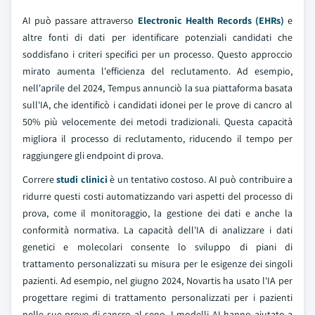
AI può passare attraverso
Electronic Health Records (EHRs)
e
altre fonti di dati per identificare potenziali candidati che
soddisfano i criteri specifici per un processo. Questo approccio
mirato aumenta l'efficienza del reclutamento. Ad esempio,
nell'aprile del 2024, Tempus annunciò la sua piattaforma basata
sull'IA, che identificò i candidati idonei per le prove di cancro al
50% più velocemente dei metodi tradizionali. Questa capacità
migliora il processo di reclutamento, riducendo il tempo per
raggiungere gli endpoint di prova.
Correre
studi clinici
è un tentativo costoso. AI può contribuire a
ridurre questi costi automatizzando vari aspetti del processo di
prova, come il monitoraggio, la gestione dei dati e anche la
conformità normativa. La capacità dell'IA di analizzare i dati
genetici e molecolari consente lo sviluppo di piani di
trattamento personalizzati su misura per le esigenze dei singoli
pazienti. Ad esempio, nel giugno 2024, Novartis ha usato l'IA per
progettare regimi di trattamento personalizzati per i pazienti
nelle sue prove di cancro al seno. I modelli AI hanno aiutato a