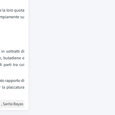
e la loro quota
o ampiamente su
n sottratti di
le, butadiene e
i parti tra cui
ato rapporto di
 la placcatura
, Sarita Bayas