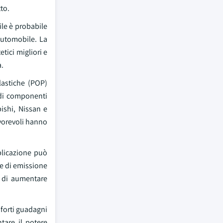
to.
le è probabile
'automobile. La
tici migliori e
a.
lastiche (POP)
 di componenti
ishi, Nissan e
vorevoli hanno
plicazione può
le di emissione
e di aumentare
 forti guadagni
tare il potere