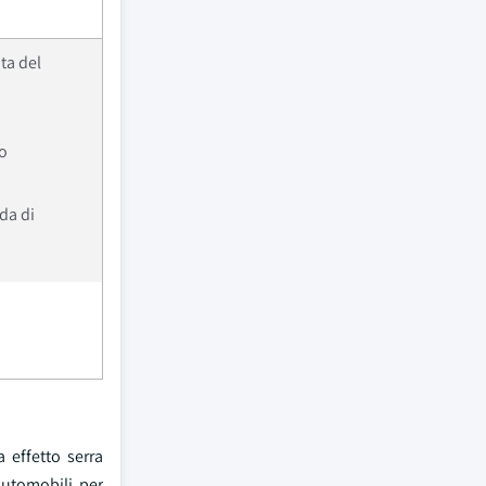
ta del
co
da di
 effetto serra
automobili per