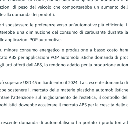
duzioni di peso del veicolo che comporterebbe un aumento dell'
te alla domanda dei prodotti.
ori spostassero le preferenze verso un'automotive più efficiente. 
porterebbe una diminuzione del consumo di carburante durante l
elle applicazioni POP automotive.
erso, minore consumo energetico e produzione a basso costo ha
rcato ABS per applicazioni POP automobilistiche domanda di prodo
agli urti offerti dall'ABS, lo rendono adatto per la produzione auto
ò superare USD 45 miliardi entro il 2024. La crescente domanda di
rebbe sostenere il mercato delle materie plastiche automobilistic
re l'attenzione sul miglioramento dell'estetica, il controllo dell
bilistici dovrebbe accelerare il mercato ABS per la crescita delle
 crescente domanda di automobilismo ha portato i produttori a