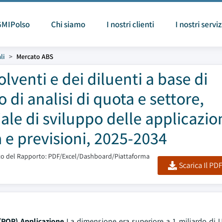
GMIPolso
Chi siamo
I nostri clienti
I nostri serviz
li
Mercato ABS
lventi e dei diluenti a base di
o di analisi di quota e settore,
ale di sviluppo delle applicazion
 e previsioni, 2025-2034
o del Rapporto: PDF/Excel/Dashboard/Piattaforma
Scarica Il PD
 (POP) Applicazione
La dimensione era superiore a 1 miliardo di 