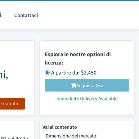
i
Contattaci
Esplora le nostre opzioni di
licenza:
i,
A partire da: $2,450
Acquista Ora
Immediate Delivery Available
F Gratuito
Vai al contenuto
Dimensione del mercato
USD nel 2017 e