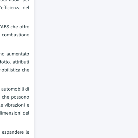
efficienza del
L'ABS che offre
a combustione
nno aumentato
tto. attributi
mobilistica che
 automobili di
he che possono
e vibrazioni e
 dimensioni del
d espandere le