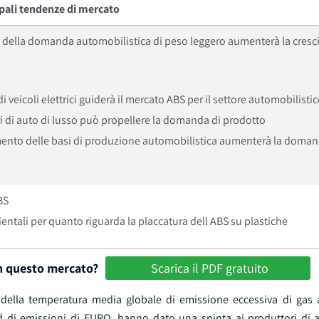
ipali tendenze di mercato
della domanda automobilistica di peso leggero aumenterà la cresci
veicoli elettrici guiderà il mercato ABS per il settore automobilisti
ri di auto di lusso può propellere la domanda di prodotto
erimento delle basi di produzione automobilistica aumenterà la doman
BS
ntali per quanto riguarda la placcatura dell ABS su plastiche
in questo mercato?
Scarica il PDF gratuito
della temperatura media globale di emissione eccessiva di gas a
rd di emissioni di EURO, hanno dato una spinta ai produttori di 