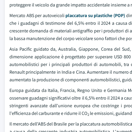
proteggere il veicolo da grande impatto accidentale insieme a 
Mercato ABS per autoveicoli
placcatura su plastiche (POP)
dim
che i guadagni di testimone del 6,5% entro il 2024 a causa di c
crescente domanda di materiali antigraffio per i produttori di a
la bassa manutenzione del corpo veicolare sono fattori che posso
Asia Pacific guidato da, Australia, Giappone, Corea del Sud
dimensione applicazione è progettato per superare USD 800 m
automobilistici per i principali produttori di automobili, t
Renault principalmente in India e Cina. Aumentare il numero d
aumentato la produzione di componenti automobilistici, guid
Europa guidata da Italia, Francia, Regno Unito e Germania M
osservare guadagni significativi oltre il 6,5% entro il 2024 a
stringenti avanzate dall'unione europea che costringe i pro
l'efficienza del carburante e ridurre il CO
le emissioni, guidan
2
Il mercato dell'ABS del Brasile per la placcatura automobilist
a causa della crescente industria automobilistica. L'aumen