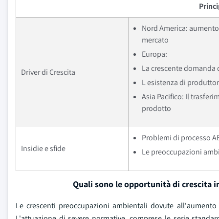
Princ
Nord America: aumento 
mercato
Europa:
La crescente domanda di 
Driver di Crescita
L esistenza di produtto
Asia Pacifico: Il trasf
prodotto
Problemi di processo A
Insidie e sfide
Le preoccupazioni ambie
Quali sono le opportunità di crescita 
Le crescenti preoccupazioni ambientali dovute all'aumento 
L'attuazione di severe normative, comprese le serie standa