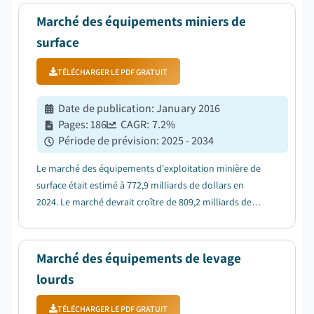
Marché des équipements miniers de
surface
TÉLÉCHARGER LE PDF GRATUIT
Date de publication
:
January 2016
Pages
:
186
CAGR:
7.2
%
Période de prévision
:
2025 - 2034
Le marché des équipements d'exploitation minière de
surface était estimé à 772,9 milliards de dollars en
2024. Le marché devrait croître de 809,2 milliards de
dollars en 2025 à 1 500 milliards de dollars en 2034,
avec un TCAC de 7,2 %. Selon le dernier rapport publié
par Global Market Insights, Inc....
Marché des équipements de levage
lourds
TÉLÉCHARGER LE PDF GRATUIT