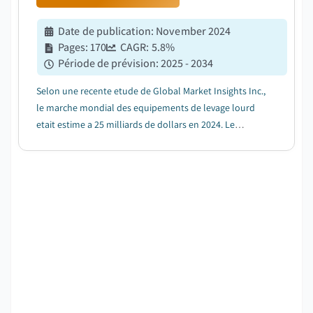
Date de publication
:
November 2024
Pages
:
170
CAGR:
5.8
%
Période de prévision
:
2025 - 2034
Selon une recente etude de Global Market Insights Inc.,
le marche mondial des equipements de levage lourd
etait estime a 25 milliards de dollars en 2024. Le
marche devrait passer de 26,3 milliards de dollars en
2025 a 44,6 milliards de dollars en 2034, avec un TCAC
de 5,8 %....