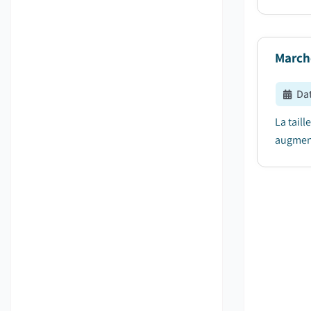
March
Dat
La tail
augment