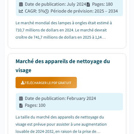
Date de publication
:
July 2024
Pages
:
180
CAGR:
5
%
Période de prévision
:
2025 – 2034
Le marché mondial des lampes à ongles était estimé à
710,7 millions de dollars en 2024. Le marché devrait
croître de 741,7 millions de dollars en 2025 à 1,14
milliard de dollars en 2034, avec un TCAC de 5 %, selon
le dernier rapport publié par Global Market Insights
Inc....
Marché des appareils de nettoyage du
visage
TÉLÉCHARGER LE PDF GRATUIT
Date de publication
:
February 2024
Pages
:
100
La taille du marché des appareils de nettoyage du
visage est prévue pour assister à une augmentation
louable de 2024-2032, en raison de la prise de