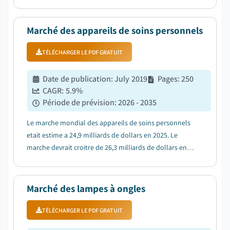
l'adoption croissante des appareils de bien-être et de
soins personnels à domicile, elle-même stimulée par la
hausse des revenus disp...
Marché des appareils de soins personnels
TÉLÉCHARGER LE PDF GRATUIT
Date de publication
:
July 2019
Pages
:
250
CAGR:
5.9
%
Période de prévision
:
2026 - 2035
Le marche mondial des appareils de soins personnels
etait estime a 24,9 milliards de dollars en 2025. Le
marche devrait croitre de 26,3 milliards de dollars en
2026 a 43,8 milliards de dollars en 2035, avec un TCAC
de 5,9 %....
Marché des lampes à ongles
TÉLÉCHARGER LE PDF GRATUIT