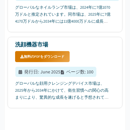
グローバルなネイルランプ市場は、2024年に7億1070
万ドルと推定されています。同市場は、2025年に7億
4170万ドルから2034年には11億4000万ドルに成長す
ると予測されており、複合年率成長率（CAGR）は
5%になる見込みです。これは、Global Market
Insights Inc.が発表した最新レポートによるとのこと
洗顔機器市場
です。...
無料のPDFをダウンロード
発行日
:
June 2025
ページ数
:
100
グローバルな顔用クレンジングデバイス市場は、
2025年から2034年にかけて、衛生習慣への関心の高
まりにより、驚異的な成長を遂げると予想されてい
ます。...