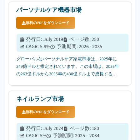
ることが挙げられる。...
パーソナルケア機器市場
無料のPDFをダウンロード
発行日
:
July 2019
ページ数
:
250
CAGR:
5.9
%
予測期間
:
2026 - 2035
グローバルなパーソナルケア家電市場は、2025年に
249億ドルと推定されています。この市場は、2026年
の263億ドルから2035年の438億ドルまで成長すると
予想されており、年平均成長率（CAGR）は5.9%で
す。...
ネイルランプ市場
無料のPDFをダウンロード
発行日
:
July 2024
ページ数
:
180
CAGR:
5
%
予測期間
:
2025 – 2034