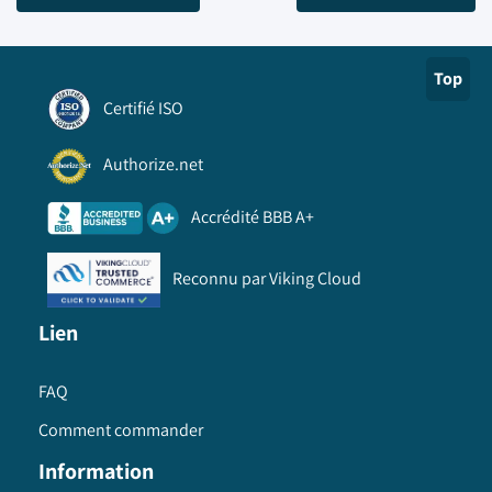
Top
Certifié ISO
Authorize.net
Accrédité BBB A+
Reconnu par Viking Cloud
Lien
FAQ
Comment commander
Information