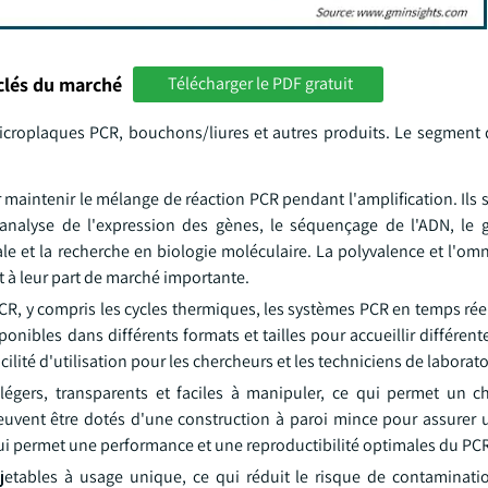
clés du marché
Télécharger le PDF gratuit
microplaques PCR, bouchons/liures et autres produits. Le segment
 maintenir le mélange de réaction PCR pendant l'amplification. Ils
'analyse de l'expression des gènes, le séquençage de l'ADN, le 
ale et la recherche en biologie moléculaire. La polyvalence et l'o
t à leur part de marché importante.
R, y compris les cycles thermiques, les systèmes PCR en temps réel
onibles dans différents formats et tailles pour accueillir différen
cilité d'utilisation pour les chercheurs et les techniciens de laborato
égers, transparents et faciles à manipuler, ce qui permet un 
peuvent être dotés d'une construction à paroi mince pour assurer u
qui permet une performance et une reproductibilité optimales du PC
tables à usage unique, ce qui réduit le risque de contaminati