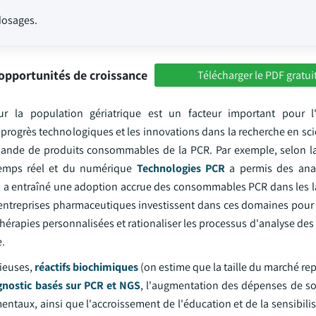
dosages.
opportunités de croissance
Télécharger le PDF gratui
r la population gériatrique est un facteur important pour l'
rogrès technologiques et les innovations dans la recherche en scie
demande de produits consommables de la PCR. Par exemple, selon l
temps réel et du numérique
Technologies PCR
a permis des anal
qui a entraîné une adoption accrue des consommables PCR dans les l
es entreprises pharmaceutiques investissent dans ces domaines pour
hérapies personnalisées et rationaliser les processus d'analyse de
.
tieuses,
réactifs biochimiques
(on estime que la taille du marché re
gnostic basés sur PCR et NGS
, l'augmentation des dépenses de so
entaux, ainsi que l'accroissement de l'éducation et de la sensibilis