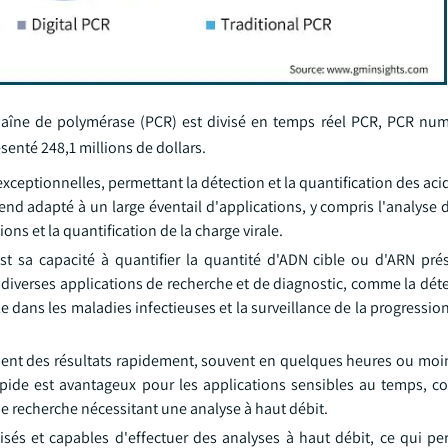
aîne de polymérase (PCR) est divisé en temps réel PCR, PCR nu
senté 248,1 millions de dollars.
 exceptionnelles, permettant la détection et la quantification des ac
rend adapté à un large éventail d'applications, y compris l'analyse 
ns et la quantification de la charge virale.
st sa capacité à quantifier la quantité d'ADN cible ou d'ARN pr
ur diverses applications de recherche et de diagnostic, comme la dé
e dans les maladies infectieuses et la surveillance de la progressio
ment des résultats rapidement, souvent en quelques heures ou moin
apide est avantageux pour les applications sensibles au temps, c
de recherche nécessitant une analyse à haut débit.
és et capables d'effectuer des analyses à haut débit, ce qui per