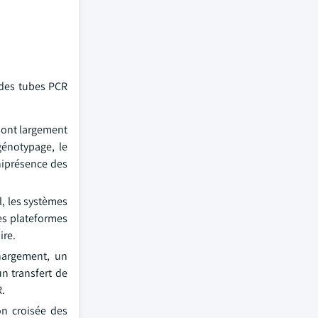
 des tubes PCR
 sont largement
génotypage, le
mniprésence des
, les systèmes
tes plateformes
ire.
chargement, un
n transfert de
R.
on croisée des