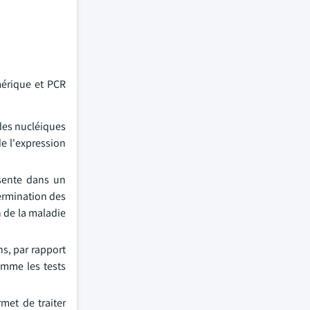
mérique et PCR
ides nucléiques
de l'expression
ésente dans un
termination des
n de la maladie
s, par rapport
omme les tests
met de traiter