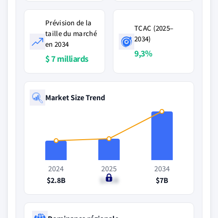
Prévision de la
TCAC (2025–
taille du marché
2034)
en 2034
9,3%
$ 7 milliards
Market Size Trend
2024
2025
2034
$2.8B
$3.1B
$7B