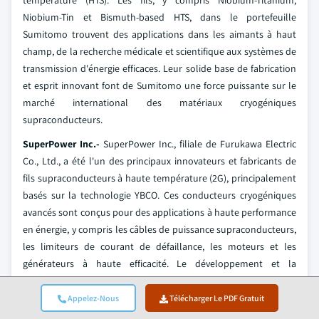
température (HTS). Les fils, y compris Niobium-Titanium,
Niobium-Tin et Bismuth-based HTS, dans le portefeuille
Sumitomo trouvent des applications dans les aimants à haut
champ, de la recherche médicale et scientifique aux systèmes de
transmission d'énergie efficaces. Leur solide base de fabrication
et esprit innovant font de Sumitomo une force puissante sur le
marché international des matériaux cryogéniques
supraconducteurs.
SuperPower Inc.-
SuperPower Inc., filiale de Furukawa Electric
Co., Ltd., a été l'un des principaux innovateurs et fabricants de
fils supraconducteurs à haute température (2G), principalement
basés sur la technologie YBCO. Ces conducteurs cryogéniques
avancés sont conçus pour des applications à haute performance
en énergie, y compris les câbles de puissance supraconducteurs,
les limiteurs de courant de défaillance, les moteurs et les
générateurs à haute efficacité. Le développement et la
commercialisation de la technologie HTS par SuperPower
contribuent grandement à renforcer l'effort mondial pour créer
Appelez-Nous
Télécharger Le PDF Gratuit
un réseau électrique plus efficace et plus résistant.