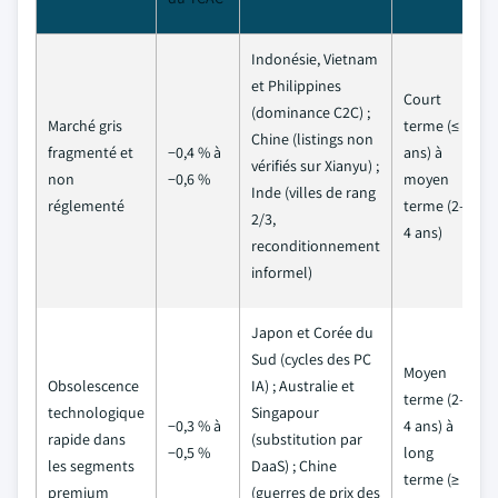
Indonésie, Vietnam
et Philippines
Court
(dominance C2C) ;
Marché gris
terme (≤ 2
Chine (listings non
fragmenté et
−0,4 % à
ans) à
vérifiés sur Xianyu) ;
non
−0,6 %
moyen
Inde (villes de rang
réglementé
terme (2–
2/3,
4 ans)
reconditionnement
informel)
Japon et Corée du
Sud (cycles des PC
Moyen
Obsolescence
IA) ; Australie et
terme (2–
technologique
Singapour
−0,3 % à
4 ans) à
rapide dans
(substitution par
−0,5 %
long
les segments
DaaS) ; Chine
terme (≥ 4
premium
(guerres de prix des