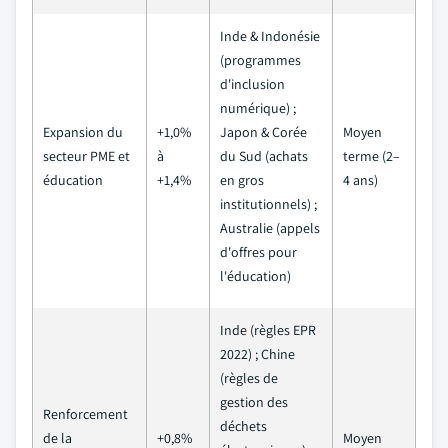
Inde & Indonésie
(programmes
d'inclusion
numérique) ;
Expansion du
+1,0%
Japon & Corée
Moyen
secteur PME et
à
du Sud (achats
terme (2–
éducation
+1,4%
en gros
4 ans)
institutionnels) ;
Australie (appels
d'offres pour
l'éducation)
Inde (règles EPR
2022) ; Chine
(règles de
gestion des
Renforcement
déchets
de la
+0,8%
Moyen