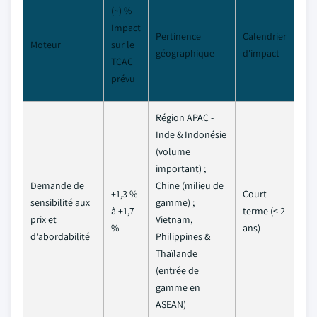
(~) %
Impact
Pertinence
Calendrier
Moteur
sur le
géographique
d'impact
TCAC
prévu
Région APAC -
Inde & Indonésie
(volume
important) ;
Demande de
Chine (milieu de
+1,3 %
Court
sensibilité aux
gamme) ;
à +1,7
terme (≤ 2
prix et
Vietnam,
%
ans)
d'abordabilité
Philippines &
Thaïlande
(entrée de
gamme en
ASEAN)