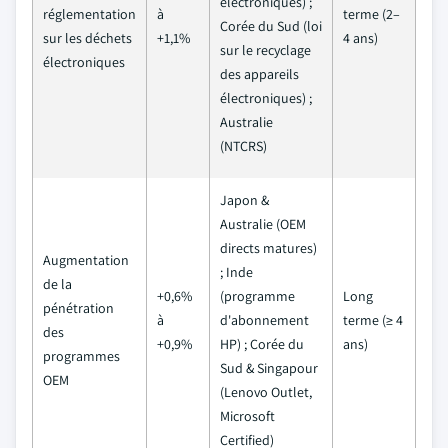
électroniques) ;
réglementation
à
terme (2–
Corée du Sud (loi
sur les déchets
+1,1%
4 ans)
sur le recyclage
électroniques
des appareils
électroniques) ;
Australie
(NTCRS)
Japon &
Australie (OEM
directs matures)
Augmentation
; Inde
de la
+0,6%
(programme
Long
pénétration
à
d'abonnement
terme (≥ 4
des
+0,9%
HP) ; Corée du
ans)
programmes
Sud & Singapour
OEM
(Lenovo Outlet,
Microsoft
Certified)