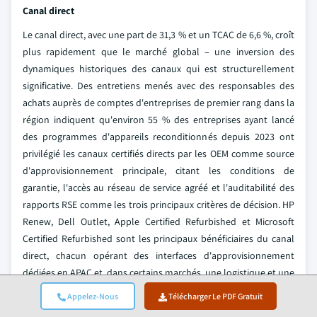
Canal direct
Le canal direct, avec une part de 31,3 % et un TCAC de 6,6 %, croît
plus rapidement que le marché global – une inversion des
dynamiques historiques des canaux qui est structurellement
significative. Des entretiens menés avec des responsables des
achats auprès de comptes d'entreprises de premier rang dans la
région indiquent qu'environ 55 % des entreprises ayant lancé
des programmes d'appareils reconditionnés depuis 2023 ont
privilégié les canaux certifiés directs par les OEM comme source
d'approvisionnement principale, citant les conditions de
garantie, l'accès au réseau de service agréé et l'auditabilité des
rapports RSE comme les trois principaux critères de décision. HP
Renew, Dell Outlet, Apple Certified Refurbished et Microsoft
Certified Refurbished sont les principaux bénéficiaires du canal
direct, chacun opérant des interfaces d'approvisionnement
dédiées en APAC et, dans certains marchés, une logistique et une
infrastructure après-vente dédiées. Le TCAC supérieur du canal
Appelez-Nous
Télécharger Le PDF Gratuit
direct signale un rééquilibrage structurel vers des transactions à