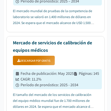
Período de pronóstico
:
2025 – 2034
El mercado mundial de pruebas de la competencia de
laboratorio se valoró en 1.400 millones de dólares en
2024. Se espera que el mercado alcance de USD 1.500
millones en 2025 a USD 2.500 millones en 2034,
creciendo en una CAGR de 5,8% durante el período
previsto....
Mercado de servicios de calibración de
equipos médicos
DESCARGAR PDF GRATIS
Fecha de publicación
:
May 2025
Páginas
:
145
CAGR:
11.2
%
Período de pronóstico
:
2025 - 2034
El tamaño del mercado de los servicios de calibración
del equipo médico mundial fue de 1.700 millones de
dólares en 2024. Se espera que el mercado alcance de