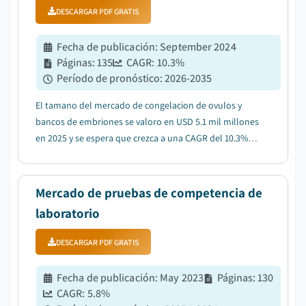
DESCARGAR PDF GRATIS
Fecha de publicación
:
September 2024
Páginas
:
135
CAGR:
10.3
%
Período de pronóstico
:
2026-2035
El tamano del mercado de congelacion de ovulos y
bancos de embriones se valoro en USD 5.1 mil millones
en 2025 y se espera que crezca a una CAGR del 10.3%
entre 2026 y 2035, impulsado por el aumento de las
tasas globales de infertilidad....
Mercado de pruebas de competencia de
laboratorio
DESCARGAR PDF GRATIS
Fecha de publicación
:
May 2023
Páginas
:
130
CAGR:
5.8
%