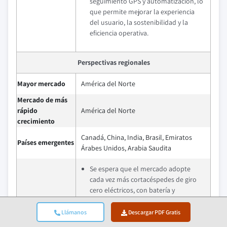
seguimiento GPS y automatización, lo
que permite mejorar la experiencia
del usuario, la sostenibilidad y la
eficiencia operativa.
Perspectivas regionales
Mayor mercado
América del Norte
Mercado de más
rápido
América del Norte
crecimiento
Canadá, China, India, Brasil, Emiratos
Países emergentes
Árabes Unidos, Arabia Saudita
Se espera que el mercado adopte
cada vez más cortacéspedes de giro
cero eléctricos, con batería y
Perspectivas
habilitados para IA, mejorando la
futuras
eficiencia, reduciendo las emisiones y
Llámanos
Descargar PDF Gratis
aumentando la comodidad del