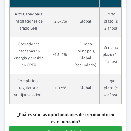
Alto Capex para
Corto
instalaciones de
−2.5–3%
Global
plazo (≤
grado GMP
2 años)
Operaciones
Europa
Mediano
intensivas en
(principal),
−1.5–2%
plazo (2–
energía y presión
Global
4 años)
en OPEX
(secundario)
Complejidad
Largo
regulatoria
−1–1.5%
Global
plazo (≥
multijurisdiccional
4 años)
¿Cuáles son las oportunidades de crecimiento en
este mercado?