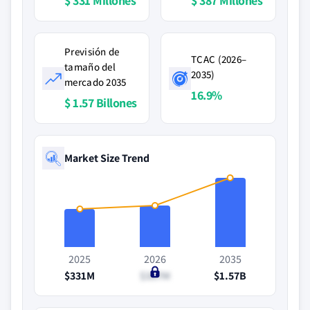
$ 331 Millones
$ 387 Millones
Previsión de
TCAC (2026–
tamaño del
2035)
mercado 2035
16.9%
$ 1.57 Billones
Market Size Trend
2025
2026
2035
$331M
$387M
$1.57B