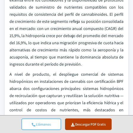
validados de suministro de nutrientes compatibles con los
requisitos de consistencia del perfil de cannabinoides. El perfil
de crecimiento de este segmento refleja su posición consolidada
en el mercado: con un crecimiento anual compuesto (CAGR) del
15,9%, la hidroponía crece por debajo del promedio del mercado
del 16,9%, lo que indica una migración progresiva de cuota hacia
alternativas de crecimiento más rápido como la aeroponía y la
acuaponía, al tiempo que mantiene la dominancia absoluta de
ingresos durante el período de previsión.
A nivel de producto, el despliegue comercial de sistemas
hidropónicos en instalaciones de cannabis con certificación BPF
abarca dos configuraciones principales: sistemas hidropónicos
de recirculación que capturan y reutilizan la solución nutritiva —
utilizados por operadores que priorizan la eficiencia hídrica y el
control de costos de nutrientes, más destacados en
instalaciones a gran escala como las operaciones de CEA
certificadas por BPF de Village Farms International y la
Llámanos
Descargar PDF Gratis
instalación de 355.000 pies cuadrados certificada por BPF de