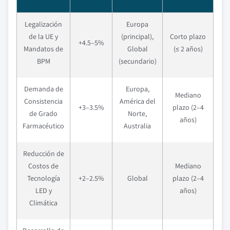
Legalización
Europa
de la UE y
(principal),
Corto plazo
+4.5–5%
Mandatos de
Global
(≤ 2 años)
BPM
(secundario)
Demanda de
Europa,
Mediano
Consistencia
América del
+3–3.5%
plazo (2–4
de Grado
Norte,
años)
Farmacéutico
Australia
Reducción de
Costos de
Mediano
Tecnología
+2–2.5%
Global
plazo (2–4
LED y
años)
Climática