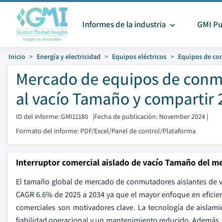
Informes de la industria
GMI Pu
Inicio
Energía y electricidad
Equipos eléctricos
Equipos de co
Mercado de equipos de conmu
al vacío Tamaño y compartir 
ID del informe: GMI11180
|
Fecha de publicación: November 2024
|
Formato del informe: PDF/Excel/Panel de control/Plataforma
Interruptor comercial aislado de vacío Tamaño del m
El tamaño global de mercado de conmutadores aislantes de va
CAGR 6.6% de 2025 a 2034 ya que el mayor enfoque en eficienc
comerciales son motivadores clave. La tecnología de aislam
fiabilidad operacional y un mantenimiento reducido. Además,