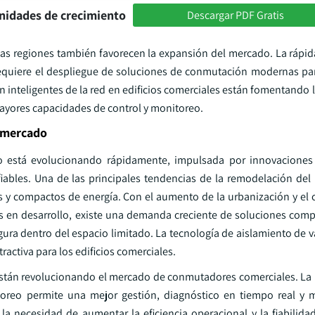
nidades de crecimiento
Descargar PDF Gratis
s las regiones también favorecen la expansión del mercado. La rápi
 requiere el despliegue de soluciones de conmutación modernas pa
ón inteligentes de la red en edificios comerciales están fomentando
ayores capacidades de control y monitoreo.
e mercado
cío está evolucionando rápidamente, impulsada por innovacione
fiables. Una de las principales tendencias de la remodelación del
 y compactos de energía. Con el aumento de la urbanización y el 
s en desarrollo, existe una demanda creciente de soluciones compa
ura dentro del espacio limitado. La tecnología de aislamiento de v
tractiva para los edificios comerciales.
 están revolucionando el mercado de conmutadores comerciales. La 
itoreo permite una mejor gestión, diagnóstico en tiempo real y
 la necesidad de aumentar la eficiencia operacional y la fiabilida