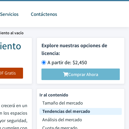
Servicios
Contáctenos
ento al vacío
iento
Explore nuestras opciones de
licencia:
A partir de: $2,450
F Gratis
Comprar Ahora
Ir al contenido
Tamaño del mercado
 crecerá en un
Tendencias del mercado
n los espacios
Análisis del mercado
yor seguridad,
ue cumplen con
Cuota de mercado